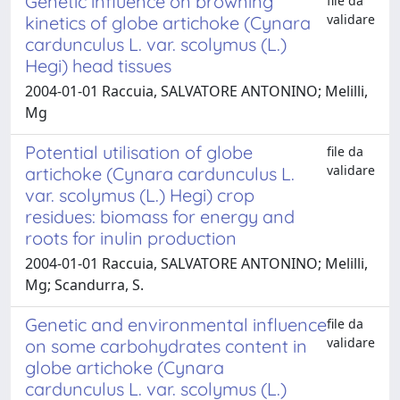
Genetic influence on browning
file da
validare
kinetics of globe artichoke (Cynara
cardunculus L. var. scolymus (L.)
Hegi) head tissues
2004-01-01 Raccuia, SALVATORE ANTONINO; Melilli,
Mg
Potential utilisation of globe
file da
validare
artichoke (Cynara cardunculus L.
var. scolymus (L.) Hegi) crop
residues: biomass for energy and
roots for inulin production
2004-01-01 Raccuia, SALVATORE ANTONINO; Melilli,
Mg; Scandurra, S.
Genetic and environmental influence
file da
validare
on some carbohydrates content in
globe artichoke (Cynara
cardunculus L. var. scolymus (L.)