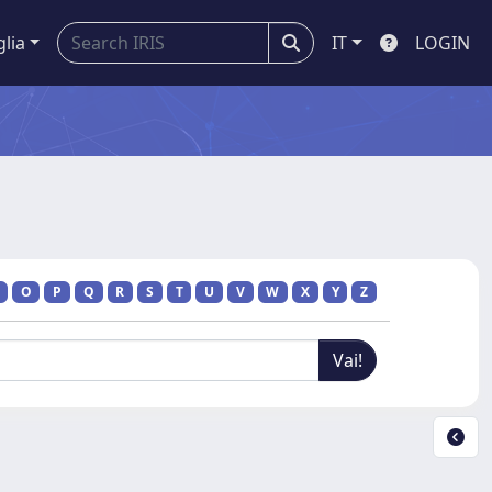
glia
IT
LOGIN
O
P
Q
R
S
T
U
V
W
X
Y
Z