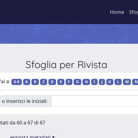
Home
Sfo
Sfoglia per Rivista
ai a:
0-9
A
B
C
D
E
F
G
H
I
J
K
L
M
N
o inserisci le iniziali:
tati da 60 a 67 di 67
esporta metadati