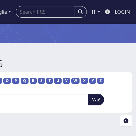
glia
IT
LOGIN
G
O
P
Q
R
S
T
U
V
W
X
Y
Z