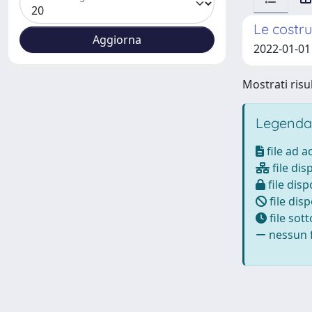
Le costru
2022-01-01 
Mostrati risul
Legenda
file ad 
file dis
file disp
file disp
file sot
nessun f