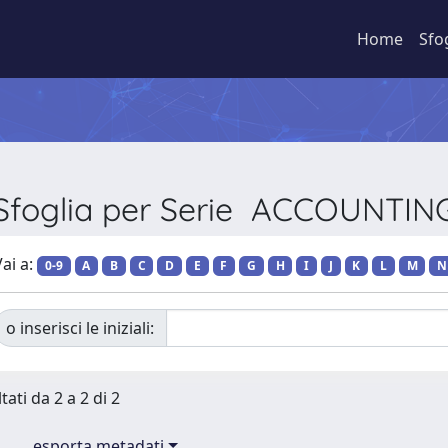
Home
Sfo
Sfoglia per Serie ACCOUNTIN
ai a:
0-9
A
B
C
D
E
F
G
H
I
J
K
L
M
N
o inserisci le iniziali:
tati da 2 a 2 di 2
esporta metadati