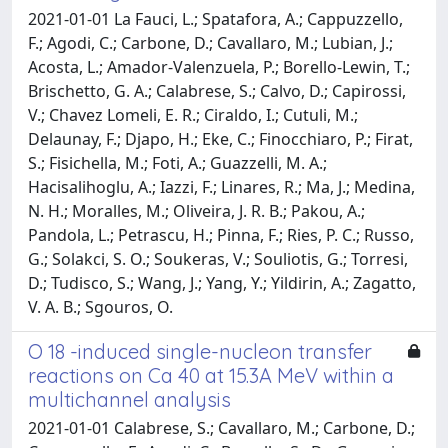
2021-01-01 La Fauci, L.; Spatafora, A.; Cappuzzello,
F.; Agodi, C.; Carbone, D.; Cavallaro, M.; Lubian, J.;
Acosta, L.; Amador-Valenzuela, P.; Borello-Lewin, T.;
Brischetto, G. A.; Calabrese, S.; Calvo, D.; Capirossi,
V.; Chavez Lomeli, E. R.; Ciraldo, I.; Cutuli, M.;
Delaunay, F.; Djapo, H.; Eke, C.; Finocchiaro, P.; Firat,
S.; Fisichella, M.; Foti, A.; Guazzelli, M. A.;
Hacisalihoglu, A.; Iazzi, F.; Linares, R.; Ma, J.; Medina,
N. H.; Moralles, M.; Oliveira, J. R. B.; Pakou, A.;
Pandola, L.; Petrascu, H.; Pinna, F.; Ries, P. C.; Russo,
G.; Solakci, S. O.; Soukeras, V.; Souliotis, G.; Torresi,
D.; Tudisco, S.; Wang, J.; Yang, Y.; Yildirin, A.; Zagatto,
V. A. B.; Sgouros, O.
O 18 -induced single-nucleon transfer
reactions on Ca 40 at 15.3A MeV within a
multichannel analysis
2021-01-01 Calabrese, S.; Cavallaro, M.; Carbone, D.;