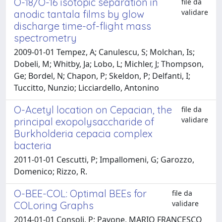
O-18/O-16 isotopic separation in
file da
validare
anodic tantala films by glow
discharge time-of-flight mass
spectrometry
2009-01-01 Tempez, A; Canulescu, S; Molchan, Is;
Dobeli, M; Whitby, Ja; Lobo, L; Michler, J; Thompson,
Ge; Bordel, N; Chapon, P; Skeldon, P; Delfanti, I;
Tuccitto, Nunzio; Licciardello, Antonino
O-Acetyl location on Cepacian, the
file da
validare
principal exopolysaccharide of
Burkholderia cepacia complex
bacteria
2011-01-01 Cescutti, P; Impallomeni, G; Garozzo,
Domenico; Rizzo, R.
O-BEE-COL: Optimal BEEs for
file da
validare
COLoring Graphs
2014-01-01 Consoli, P; Pavone, MARIO FRANCESCO