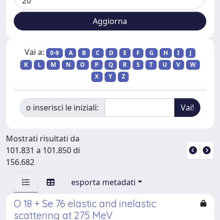
Vai a:
0-9
A
B
C
D
E
F
G
H
I
J
K
L
M
N
O
P
Q
R
S
T
U
V
W
X
Y
Z
o inserisci le iniziali:
Mostrati risultati da
101.831 a 101.850 di
156.682
esporta metadati
O 18 + Se 76 elastic and inelastic
scattering at 275 MeV