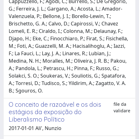
Cappuzzello, F.; Agodi, C.; Burrello, S.; De Gregorio,
G.; Ferreira, J. L.; Gargano, A.; Acosta, L.; Amador-
Valenzuela, P.; Bellone, J. I.; Borello-Lewin, T.;
Brischetto, G. A.; Calvo, D.; Capirossi, V.; Chavez
Lomeli, E. R.; Ciraldo, I.; Colonna, M.; Delaunay, F.;
Djapo, H.; Eke, C.; Finocchiaro, P.; Firat, S.; Fisichella,
M.; Foti, A.; Guazzelli, M. A.; Hacisalihoglu, A.; Iazzi,
F.; La Fauci, L.; Lay, J. A.; Linares, R.; Lubian, J.;
Medina, N. H.; Moralles, M.; Oliveira, J. R. B.; Pakou,
A.; Pandola, L.; Petrascu, H.; Pinna, F.; Russo, G.;
Solakci, S. O.; Soukeras, V.; Souliotis, G.; Spatafora,
A.; Torresi, D.; Tudisco, S.; Yildirim, A.; Zagatto, V. A.
B.; Sgouros, O.
O conceito de razoável e os dois
file da
validare
estágios da exposição do
Liberalismo Político
2017-01-01 Ali', Nunzio