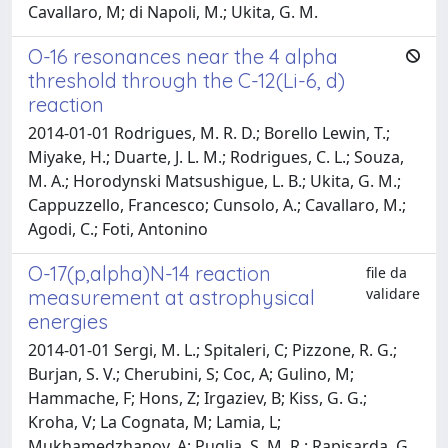
Cavallaro, M; di Napoli, M.; Ukita, G. M.
O-16 resonances near the 4 alpha
threshold through the C-12(Li-6, d)
reaction
2014-01-01 Rodrigues, M. R. D.; Borello Lewin, T.;
Miyake, H.; Duarte, J. L. M.; Rodrigues, C. L.; Souza,
M. A.; Horodynski Matsushigue, L. B.; Ukita, G. M.;
Cappuzzello, Francesco; Cunsolo, A.; Cavallaro, M.;
Agodi, C.; Foti, Antonino
O-17(p,alpha)N-14 reaction
file da
validare
measurement at astrophysical
energies
2014-01-01 Sergi, M. L.; Spitaleri, C; Pizzone, R. G.;
Burjan, S. V.; Cherubini, S; Coc, A; Gulino, M;
Hammache, F; Hons, Z; Irgaziev, B; Kiss, G. G.;
Kroha, V; La Cognata, M; Lamia, L;
Mukhamedzhanov, A; Puglia, S. M. R.; Rapisarda, G.