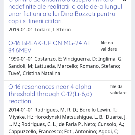
nedefinite ale realitatii: o cale de-a lungul
unor fictiuni ale lui Dino Buzzati pentru
copii si tinerii cititori.
2019-01-01 Todaro, Letterio
O-16 BREAK-UP ON MG-24 AT
file da
validare
84.6MEV
1990-01-01 Costanzo, E; Vinciguerra, D; Inglima, G;
Sandoli, M; Lattuada, Marcello; Romano, Stefano;
Tuve', Cristina Natalina
O-16 resonances near 4 alpha
file da
validare
threshold through C-12(Li-6,d)
reaction
2014-01-01 Rodrigues, M. R. D.; Borello Lewin, T.;
Miyake, H.; Horodynski Matsushigue, L. B.; Duarte, J.
L. M.; Rodrigues, C. L.; de Faria P., Neto; Cunsolo, A.;
Cappuzzello, Francesco; Foti, Antonino; Agodi, C;