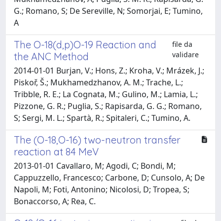
G.; Romano, S; De Sereville, N; Somorjai, E; Tumino,
A
The O-18(d,p)O-19 Reaction and
file da
validare
the ANC Method
2014-01-01 Burjan, V.; Hons, Z.; Kroha, V.; Mrázek, J.;
Piskoř, Š.; Mukhamedzhanov, A. M.; Trache, L.;
Tribble, R. E.; La Cognata, M.; Gulino, M.; Lamia, L.;
Pizzone, G. R.; Puglia, S.; Rapisarda, G. G.; Romano,
S; Sergi, M. L.; Spartà, R.; Spitaleri, C.; Tumino, A.
The (O-18,O-16) two-neutron transfer
reaction at 84 MeV
2013-01-01 Cavallaro, M; Agodi, C; Bondi, M;
Cappuzzello, Francesco; Carbone, D; Cunsolo, A; De
Napoli, M; Foti, Antonino; Nicolosi, D; Tropea, S;
Bonaccorso, A; Rea, C.