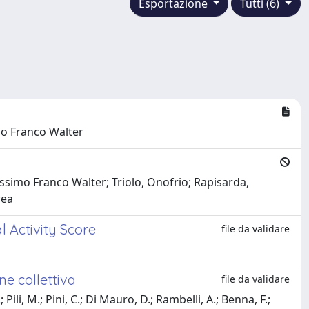
Esportazione
Tutti (6)
mo Franco Walter
simo Franco Walter; Triolo, Onofrio; Rapisarda,
rea
l Activity Score
file da validare
ne collettiva
file da validare
Pili, M.; Pini, C.; Di Mauro, D.; Rambelli, A.; Benna, F.;