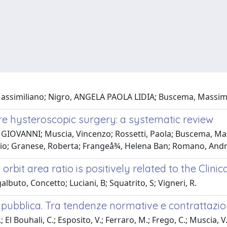
, Massimiliano; Nigro, ANGELA PAOLA LIDIA; Buscema, Massi
re hysteroscopic surgery: a systematic review
 GIOVANNI; Muscia, Vincenzo; Rossetti, Paola; Buscema, Mas
rio; Granese, Roberta; Frangeå¾, Helena Ban; Romano, And
bit area ratio is positively related to the Clinica
lbuto, Concetto; Luciani, B; Squatrito, S; Vigneri, R.
e pubblica. Tra tendenze normative e contrattazio
El Bouhali, C.; Esposito, V.; Ferraro, M.; Frego, C.; Muscia, V.; 