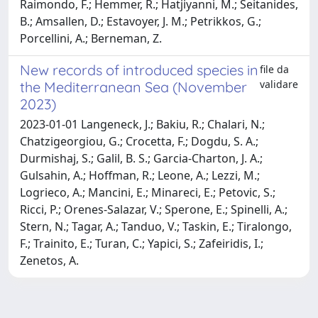
Raimondo, F.; Hemmer, R.; Hatjiyanni, M.; Seitanides,
B.; Amsallen, D.; Estavoyer, J. M.; Petrikkos, G.;
Porcellini, A.; Berneman, Z.
New records of introduced species in
file da
validare
the Mediterranean Sea (November
2023)
2023-01-01 Langeneck, J.; Bakiu, R.; Chalari, N.;
Chatzigeorgiou, G.; Crocetta, F.; Dogdu, S. A.;
Durmishaj, S.; Galil, B. S.; Garcia-Charton, J. A.;
Gulsahin, A.; Hoffman, R.; Leone, A.; Lezzi, M.;
Logrieco, A.; Mancini, E.; Minareci, E.; Petovic, S.;
Ricci, P.; Orenes-Salazar, V.; Sperone, E.; Spinelli, A.;
Stern, N.; Tagar, A.; Tanduo, V.; Taskin, E.; Tiralongo,
F.; Trainito, E.; Turan, C.; Yapici, S.; Zafeiridis, I.;
Zenetos, A.