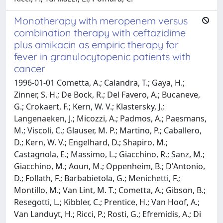
Monotherapy with meropenem versus
combination therapy with ceftazidime
plus amikacin as empiric therapy for
fever in granulocytopenic patients with
cancer
1996-01-01 Cometta, A.; Calandra, T.; Gaya, H.;
Zinner, S. H.; De Bock, R.; Del Favero, A.; Bucaneve,
G.; Crokaert, F.; Kern, W. V.; Klastersky, J.;
Langenaeken, J.; Micozzi, A.; Padmos, A.; Paesmans,
M.; Viscoli, C.; Glauser, M. P.; Martino, P.; Caballero,
D.; Kern, W. V.; Engelhard, D.; Shapiro, M.;
Castagnola, E.; Massimo, L.; Giacchino, R.; Sanz, M.;
Giacchino, M.; Aoun, M.; Oppenheim, B.; D'Antonio,
D.; Follath, F.; Barbabietola, G.; Menichetti, F.;
Montillo, M.; Van Lint, M. T.; Cometta, A.; Gibson, B.;
Resegotti, L.; Kibbler, C.; Prentice, H.; Van Hoof, A.;
Van Landuyt, H.; Ricci, P.; Rosti, G.; Efremidis, A.; Di