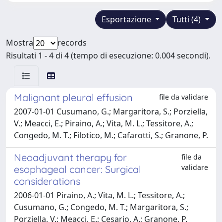
Esportazione
Tutti (4)
Mostra
records
Risultati 1 - 4 di 4 (tempo di esecuzione: 0.004 secondi).
Malignant pleural effusion
file da validare
2007-01-01 Cusumano, G.; Margaritora, S.; Porziella,
V.; Meacci, E.; Piraino, A.; Vita, M. L.; Tessitore, A.;
Congedo, M. T.; Filotico, M.; Cafarotti, S.; Granone, P.
Neoadjuvant therapy for
file da
validare
esophageal cancer: Surgical
considerations
2006-01-01 Piraino, A.; Vita, M. L.; Tessitore, A.;
Cusumano, G.; Congedo, M. T.; Margaritora, S.;
Porziella, V.; Meacci, E.; Cesario, A.; Granone, P.