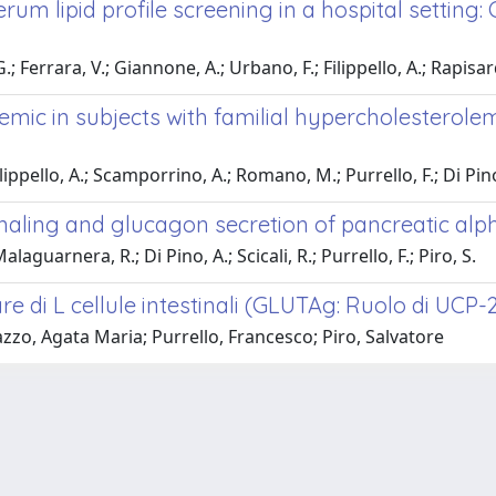
um lipid profile screening in a hospital setting: 
G.; Ferrara, V.; Giannone, A.; Urbano, F.; Filippello, A.; Rapisar
emic in subjects with familial hypercholesterolemi
Filippello, A.; Scamporrino, A.; Romano, M.; Purrello, F.; Di Pin
signaling and glucagon secretion of pancreatic alph
aguarnera, R.; Di Pino, A.; Scicali, R.; Purrello, F.; Piro, S.
lare di L cellule intestinali (GLUTAg: Ruolo di UCP-
azzo, Agata Maria; Purrello, Francesco; Piro, Salvatore