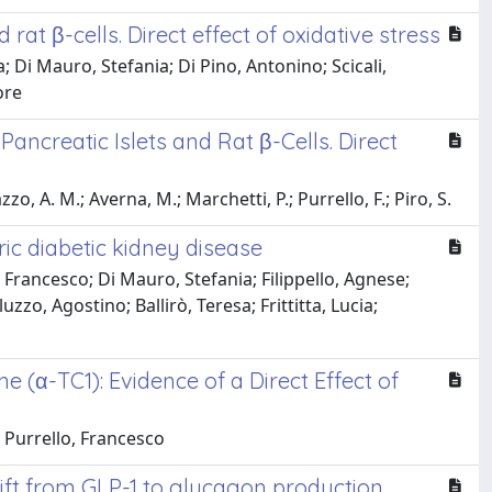
at β-cells. Direct effect of oxidative stress
Di Mauro, Stefania; Di Pino, Antonino; Scicali,
ore
ancreatic Islets and Rat β-Cells. Direct
zo, A. M.; Averna, M.; Marchetti, P.; Purrello, F.; Piro, S.
ric diabetic kidney disease
 Francesco; Di Mauro, Stefania; Filippello, Agnese;
zo, Agostino; Ballirò, Teresa; Frittitta, Lucia;
 (α-TC1): Evidence of a Direct Effect of
; Purrello, Francesco
 shift from GLP-1 to glucagon production