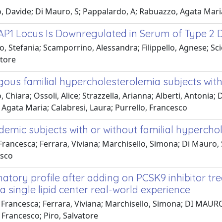
lo, Davide; Di Mauro, S; Pappalardo, A; Rabuazzo, Agata Maria
1 Locus Is Downregulated in Serum of Type 2 Di
o, Stefania; Scamporrino, Alessandra; Filippello, Agnese; Sci
atore
us familial hypercholesterolemia subjects with 
, Chiara; Ossoli, Alice; Strazzella, Arianna; Alberti, Antoni
, Agata Maria; Calabresi, Laura; Purrello, Francesco
idemic subjects with or without familial hyperch
Francesca; Ferrara, Viviana; Marchisello, Simona; Di Mauro, 
esco
atory profile after adding on PCSK9 inhibitor tr
 a single lipid center real-world experience
 Francesca; Ferrara, Viviana; Marchisello, Simona; DI MAURO
Francesco; Piro, Salvatore