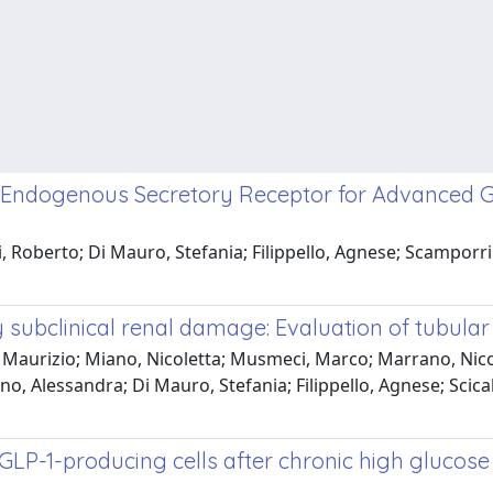
w Endogenous Secretory Receptor for Advanced G
, Roberto; Di Mauro, Stefania; Filippello, Agnese; Scamporri
y subclinical renal damage: Evaluation of tubul
, Maurizio; Miano, Nicoletta; Musmeci, Marco; Marrano, Nico
 Alessandra; Di Mauro, Stefania; Filippello, Agnese; Scicali
 GLP-1-producing cells after chronic high glucose