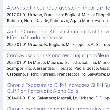
Atorvastatin but not pravastatin impairs mitoc
2017-01-01 Urbano, Francesca; Bugliani, Marco; Filippel
Roberto; Noto, Davide; Rabuazzo, Agata Maria; Averna, M
Author Correction: Atorvastatin but Not Prava
Effect of Oxidative Stress
2020-01-01 Urbano, F.; Bugliani, M.; Filippello, A.; Scamporr
Cardiovascular risk and renal injury profile 
2023-01-01 Di Marco, Maurizio; Scilletta, Sabrina; Miano,
Scamporrino, Alessandra; Tribulato, Paola; Bosco, Giosian
Castellino, Pietro; Purrello, Francesco; Piro, Salvatore; 
Chronic Exposure to GLP-1 Increases GLP-1 Synt
GLP-1 on Pancreatic Alpha Cells
2014-01-01 Piro, Salvatore; Mascali, Lg; Urbano, F; Fili
Chronic exposure to palmitate impairs insulin 