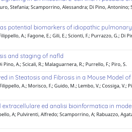
uro, Stefania; Scamporrino, Alessandra; Di Pino, Antonino; S
as potential biomarkers of idiopathic pulmonary 
pello, A.; Fagone, E.; Gili, E.; Scionti, F.; Purrazzo, G.; Di Pi
sis and staging of nafld
Pino, A.; Scicali, R.; Malaguarnera, R.; Purrello, F.; Piro, S.
ed in Steatosis and Fibrosis in a Mouse Model o
lippello, A.; Morisco, F.; Guido, M.; Lembo, V.; Cossiga, V.; 
xtracellulare ed analisi bioinformatica in model
llo, A; Pulvirenti, Alfredo; Scamporrino, A; Rabuazzo, Agata 