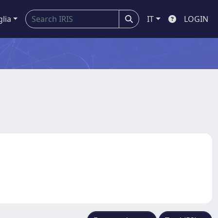
glia
IT
LOGIN