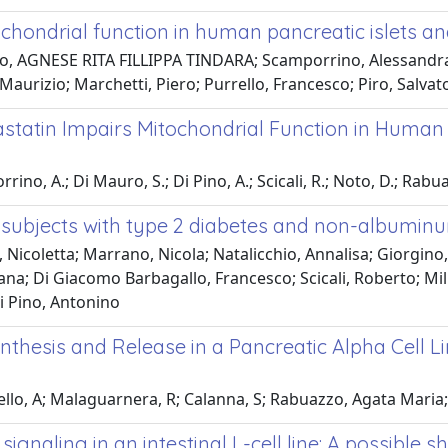
hondrial function in human pancreatic islets and r
lo, AGNESE RITA FILLIPPA TINDARA; Scamporrino, Alessandra; 
aurizio; Marchetti, Piero; Purrello, Francesco; Piro, Salvat
statin Impairs Mitochondrial Function in Human P
ino, A.; Di Mauro, S.; Di Pino, A.; Scicali, R.; Noto, D.; Rabuaz
in subjects with type 2 diabetes and non-albuminu
 Nicoletta; Marrano, Nicola; Natalicchio, Annalisa; Giorgino,
a; Di Giacomo Barbagallo, Francesco; Scicali, Roberto; Milluz
Di Pino, Antonino
hesis and Release in a Pancreatic Alpha Cell Line
ppello, A; Malaguarnera, R; Calanna, S; Rabuazzo, Agata Maria
signaling in an intestinal L-cell line: A possible