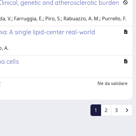
Clinical, genetic and atherosclerotic burden
da, V.; Farruggia, E.; Piro, S.; Rabuazzo, A. M.; Purrello, F.
a: A single lipid-center real-world
o, A.
a cells
2
file da validare
1
2
3