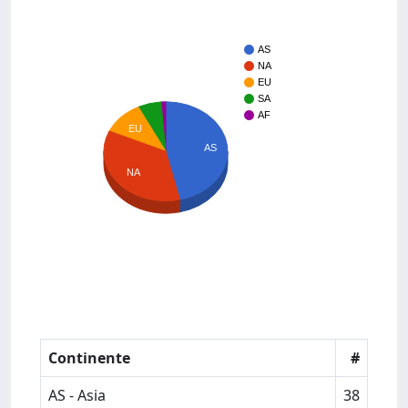
AS
NA
EU
SA
AF
EU
AS
NA
Continente
#
AS - Asia
38