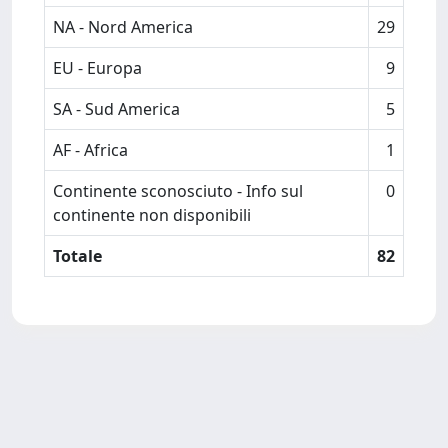
NA - Nord America
29
EU - Europa
9
SA - Sud America
5
AF - Africa
1
Continente sconosciuto - Info sul
0
continente non disponibili
Totale
82
Powered by
IRIS
-
about IRIS
-
Utilizzo dei cookie
Copyright © 2026