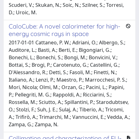
Scuderi, V.; Skukan, N.; Soic, N.; Szilner, S.; Torresi,
D.; Uroic, M.
CaloCube: A novel calorimeter for high-
energy cosmic rays in space
2017-01-01 Cattaneo, P. W.; Adriani, O.; Albergo, S.;
Auditore, L.; Basti, A.; Berti, E.; Bigongiari, G.;
Bonechi, L.; Bonechi, S.; Bongi, M.; Bonvicini, V.;
Bottai, S.; Brogi, P.; Carotenuto, G.; Castellini, G.;
D'Alessandro, R.; Detti, S.; Fasoli, M.; Finetti, N.;
Italiano, A.; Lenzi, P.; Maestro, P.; Marrocchesi, P. S.;
Mori, Nicola; Olmi, M.; Orzan, G.; Pacini, L.; Papini,
P.; Pellegriti, M. G.; Rappoldi, A.; Ricciarini, S.;
Rossella, M.; Sciutto, A.; Spillantini, P.; Starodubtsev,
O.; Stolzi, F.; Suh, J. E.; Sulaj, A.; Tiberio, A.; Tricomi,
A.; Trifirò, A.; Trimarchi, M.; Vannuccini, E.; Vedda, A.;
Zampa, G.; Zampa, N.
Collimation and characterization of ELI-