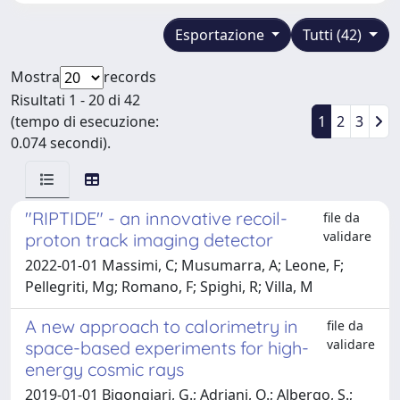
Esportazione
Tutti (42)
Mostra
records
Risultati 1 - 20 di 42
(tempo di esecuzione:
1
2
3
0.074 secondi).
"RIPTIDE" - an innovative recoil-
file da
validare
proton track imaging detector
2022-01-01 Massimi, C; Musumarra, A; Leone, F;
Pellegriti, Mg; Romano, F; Spighi, R; Villa, M
A new approach to calorimetry in
file da
validare
space-based experiments for high-
energy cosmic rays
2019-01-01 Bigongiari, G.; Adriani, O.; Albergo, S.;