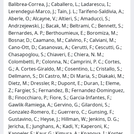
Balibrea-Correa, J.; Caballero, L.; Ladarescu, I.;
Lerendegui-Marco, J.; Tain, J. L.; Tarifeno-Saldivia, A.;
Aberle, O.; Alcayne, V.; Altieri, S.; Amaducci, S.;
Andrzejewski, J.; Bacak, M.; Beltrami, C.; Bennett, S.;
Bernardes, A. P.; Berthoumieux, E.; Boromiza, M.;
Bosnar, D.; Caamano, M.; Calvino, F.; Calviani, M.;
Cano-Ott, D.; Casanovas, A.; Cerutti, F.; Cescutti, G.;
Chasapoglou, S.; Chiaveri, E.; Chiera, N. M.;
Colombetti, P.; Colonna, N.; Camprini, P. C.; Cortes,
G.; A. Cortes-Giraldo, M.; Cosentino, L.; Cristallo, S.;
Dellmann, S.; Di Castro, M.; Di Maria, S.; Diakaki, M.;
Dietz, M.; Dressler, R.; Dupont, E.; Duran, I.; Eleme,
Z.; Fargier, S.; Fernandez, B.; Fernandez-Dominguez,
B.; Finocchiaro, P.; Fiore, S.; Garcia-Infantes, F.;
Gawlik-Ramiega, A.; Gervino, G.; Gilardoni, S.;
Gonzalez-Romero, E.; Guerrero, C.; Gunsing, F.;
Gustavino, C.; Heyse, J.; Hillman, W.; Jenkins, D. G.;
Jericha, E.; Junghans, A.; Kadi, Y.; Kaperoni, K.;
Kappeler, F.; Kaur, G.; Kimura, A.; Knapova, I.; Koster,