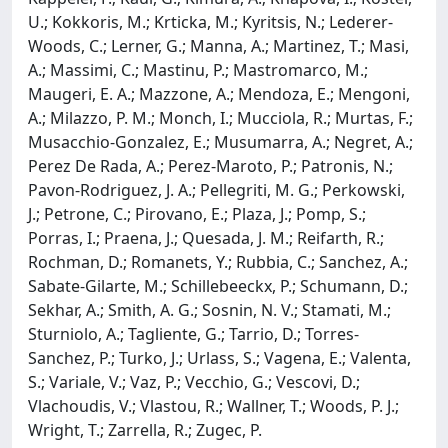
U.; Kokkoris, M.; Krticka, M.; Kyritsis, N.; Lederer-
Woods, C.; Lerner, G.; Manna, A.; Martinez, T.; Masi,
A.; Massimi, C.; Mastinu, P.; Mastromarco, M.;
Maugeri, E. A.; Mazzone, A.; Mendoza, E.; Mengoni,
A.; Milazzo, P. M.; Monch, I.; Mucciola, R.; Murtas, F.;
Musacchio-Gonzalez, E.; Musumarra, A.; Negret, A.;
Perez De Rada, A.; Perez-Maroto, P.; Patronis, N.;
Pavon-Rodriguez, J. A.; Pellegriti, M. G.; Perkowski,
J.; Petrone, C.; Pirovano, E.; Plaza, J.; Pomp, S.;
Porras, I.; Praena, J.; Quesada, J. M.; Reifarth, R.;
Rochman, D.; Romanets, Y.; Rubbia, C.; Sanchez, A.;
Sabate-Gilarte, M.; Schillebeeckx, P.; Schumann, D.;
Sekhar, A.; Smith, A. G.; Sosnin, N. V.; Stamati, M.;
Sturniolo, A.; Tagliente, G.; Tarrio, D.; Torres-
Sanchez, P.; Turko, J.; Urlass, S.; Vagena, E.; Valenta,
S.; Variale, V.; Vaz, P.; Vecchio, G.; Vescovi, D.;
Vlachoudis, V.; Vlastou, R.; Wallner, T.; Woods, P. J.;
Wright, T.; Zarrella, R.; Zugec, P.