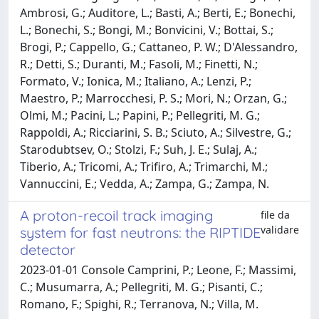
Ambrosi, G.; Auditore, L.; Basti, A.; Berti, E.; Bonechi,
L.; Bonechi, S.; Bongi, M.; Bonvicini, V.; Bottai, S.;
Brogi, P.; Cappello, G.; Cattaneo, P. W.; D'Alessandro,
R.; Detti, S.; Duranti, M.; Fasoli, M.; Finetti, N.;
Formato, V.; Ionica, M.; Italiano, A.; Lenzi, P.;
Maestro, P.; Marrocchesi, P. S.; Mori, N.; Orzan, G.;
Olmi, M.; Pacini, L.; Papini, P.; Pellegriti, M. G.;
Rappoldi, A.; Ricciarini, S. B.; Sciuto, A.; Silvestre, G.;
Starodubtsev, O.; Stolzi, F.; Suh, J. E.; Sulaj, A.;
Tiberio, A.; Tricomi, A.; Trifiro, A.; Trimarchi, M.;
Vannuccini, E.; Vedda, A.; Zampa, G.; Zampa, N.
A proton-recoil track imaging
file da
validare
system for fast neutrons: the RIPTIDE
detector
2023-01-01 Console Camprini, P.; Leone, F.; Massimi,
C.; Musumarra, A.; Pellegriti, M. G.; Pisanti, C.;
Romano, F.; Spighi, R.; Terranova, N.; Villa, M.