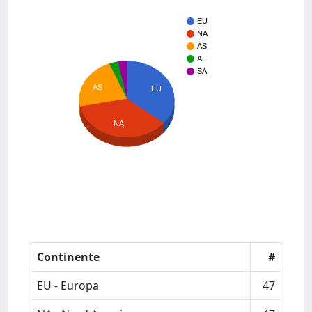
EU
NA
AS
AF
SA
AS
EU
NA
Continente
#
EU - Europa
47