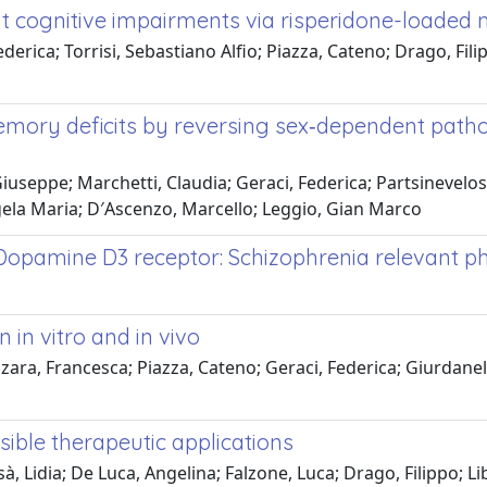
t cognitive impairments via risperidone-loaded 
 Federica; Torrisi, Sebastiano Alfio; Piazza, Cateno; Drago, F
ory deficits by reversing sex‐dependent pathop
 Giuseppe; Marchetti, Claudia; Geraci, Federica; Partsinevelos
Angela Maria; D′Ascenzo, Marcello; Leggio, Gian Marco
Dopamine D3 receptor: Schizophrenia relevant 
 in vitro and in vivo
azzara, Francesca; Piazza, Cateno; Geraci, Federica; Giurdan
ible therapeutic applications
sà, Lidia; De Luca, Angelina; Falzone, Luca; Drago, Filippo;