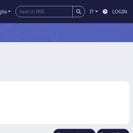
glia
IT
LOGIN