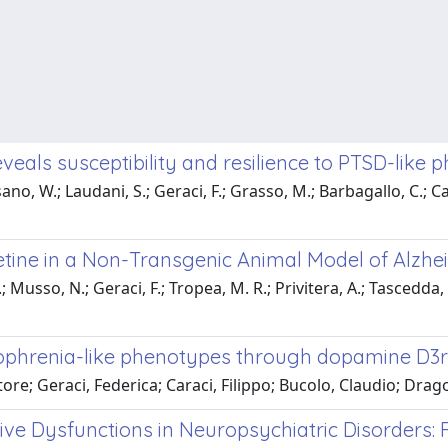
veals susceptibility and resilience to PTSD-like 
sano, W.; Laudani, S.; Geraci, F.; Grasso, M.; Barbagallo, C.; 
xetine in a Non-Transgenic Animal Model of Alzhe
.; Musso, N.; Geraci, F.; Tropea, M. R.; Privitera, A.; Tascedda,
ophrenia-like phenotypes through dopamine D3
re; Geraci, Federica; Caraci, Filippo; Bucolo, Claudio; Dra
ve Dysfunctions in Neuropsychiatric Disorders: 