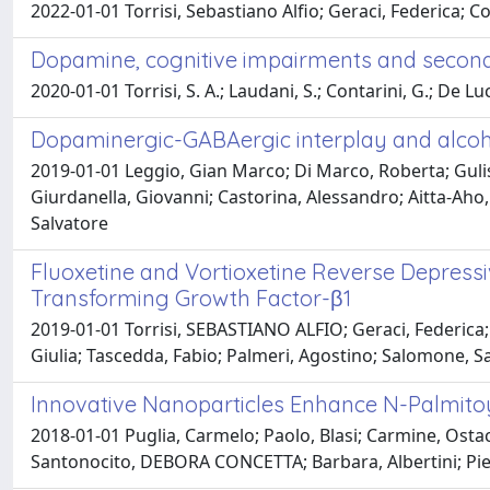
2022-01-01 Torrisi, Sebastiano Alfio; Geraci, Federica; C
Dopamine, cognitive impairments and second
2020-01-01 Torrisi, S. A.; Laudani, S.; Contarini, G.; De Lu
Dopaminergic-GABAergic interplay and alcoh
2019-01-01 Leggio, Gian Marco; Di Marco, Roberta; Gulisa
Giurdanella, Giovanni; Castorina, Alessandro; Aitta-Aho,
Salvatore
Fluoxetine and Vortioxetine Reverse Depress
Transforming Growth Factor-β1
2019-01-01 Torrisi, SEBASTIANO ALFIO; Geraci, Federica
Giulia; Tascedda, Fabio; Palmeri, Agostino; Salomone, Sa
Innovative Nanoparticles Enhance N-Palmitoy
2018-01-01 Puglia, Carmelo; Paolo, Blasi; Carmine, Ostac
Santonocito, DEBORA CONCETTA; Barbara, Albertini; Pietr