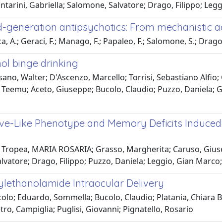
ontarini, Gabriella; Salomone, Salvatore; Drago, Filippo; Le
-generation antipsychotics: From mechanistic 
ca, A.; Geraci, F.; Manago, F.; Papaleo, F.; Salomone, S.; Drago
ol binge drinking
no, Walter; D'Ascenzo, Marcello; Torrisi, Sebastiano Alfio; G
 Teemu; Aceto, Giuseppe; Bucolo, Claudio; Puzzo, Daniela; Gr
ive-Like Phenotype and Memory Deficits Induced 
; Tropea, MARIA ROSARIA; Grasso, Margherita; Caruso, Giusep
lvatore; Drago, Filippo; Puzzo, Daniela; Leggio, Gian Marco; 
lethanolamide Intraocular Delivery
olo; Eduardo, Sommella; Bucolo, Claudio; Platania, Chiara B.
o, Campiglia; Puglisi, Giovanni; Pignatello, Rosario