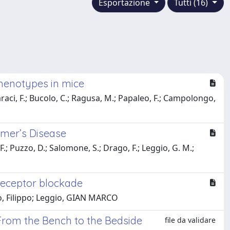
Esportazione
Tutti (16)
phenotypes in mice
Caraci, F.; Bucolo, C.; Ragusa, M.; Papaleo, F.; Campolongo,
imer’s Disease
 F.; Puzzo, D.; Salomone, S.; Drago, F.; Leggio, G. M.;
receptor blockade
go, Filippo; Leggio, GIAN MARCO
From the Bench to the Bedside
file da validare