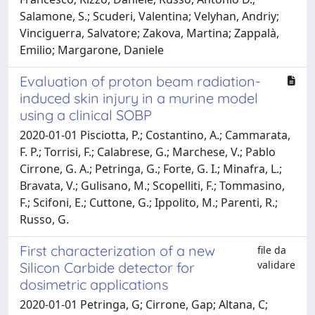
Salamone, S.; Scuderi, Valentina; Velyhan, Andriy;
Vinciguerra, Salvatore; Zakova, Martina; Zappalà,
Emilio; Margarone, Daniele
Evaluation of proton beam radiation-
induced skin injury in a murine model
using a clinical SOBP
2020-01-01 Pisciotta, P.; Costantino, A.; Cammarata,
F. P.; Torrisi, F.; Calabrese, G.; Marchese, V.; Pablo
Cirrone, G. A.; Petringa, G.; Forte, G. I.; Minafra, L.;
Bravata, V.; Gulisano, M.; Scopelliti, F.; Tommasino,
F.; Scifoni, E.; Cuttone, G.; Ippolito, M.; Parenti, R.;
Russo, G.
First characterization of a new
file da
validare
Silicon Carbide detector for
dosimetric applications
2020-01-01 Petringa, G; Cirrone, Gap; Altana, C;