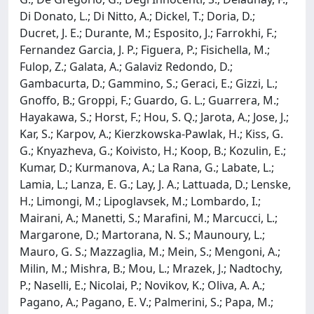
Di Donato, L.; Di Nitto, A.; Dickel, T.; Doria, D.;
Ducret, J. E.; Durante, M.; Esposito, J.; Farrokhi, F.;
Fernandez Garcia, J. P.; Figuera, P.; Fisichella, M.;
Fulop, Z.; Galata, A.; Galaviz Redondo, D.;
Gambacurta, D.; Gammino, S.; Geraci, E.; Gizzi, L.;
Gnoffo, B.; Groppi, F.; Guardo, G. L.; Guarrera, M.;
Hayakawa, S.; Horst, F.; Hou, S. Q.; Jarota, A.; Jose, J.;
Kar, S.; Karpov, A.; Kierzkowska-Pawlak, H.; Kiss, G.
G.; Knyazheva, G.; Koivisto, H.; Koop, B.; Kozulin, E.;
Kumar, D.; Kurmanova, A.; La Rana, G.; Labate, L.;
Lamia, L.; Lanza, E. G.; Lay, J. A.; Lattuada, D.; Lenske,
H.; Limongi, M.; Lipoglavsek, M.; Lombardo, I.;
Mairani, A.; Manetti, S.; Marafini, M.; Marcucci, L.;
Margarone, D.; Martorana, N. S.; Maunoury, L.;
Mauro, G. S.; Mazzaglia, M.; Mein, S.; Mengoni, A.;
Milin, M.; Mishra, B.; Mou, L.; Mrazek, J.; Nadtochy,
P.; Naselli, E.; Nicolai, P.; Novikov, K.; Oliva, A. A.;
Pagano, A.; Pagano, E. V.; Palmerini, S.; Papa, M.;