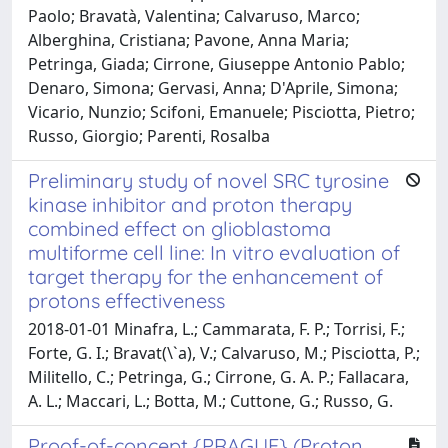
Paolo; Bravatà, Valentina; Calvaruso, Marco;
Alberghina, Cristiana; Pavone, Anna Maria;
Petringa, Giada; Cirrone, Giuseppe Antonio Pablo;
Denaro, Simona; Gervasi, Anna; D'Aprile, Simona;
Vicario, Nunzio; Scifoni, Emanuele; Pisciotta, Pietro;
Russo, Giorgio; Parenti, Rosalba
Preliminary study of novel SRC tyrosine
kinase inhibitor and proton therapy
combined effect on glioblastoma
multiforme cell line: In vitro evaluation of
target therapy for the enhancement of
protons effectiveness
2018-01-01 Minafra, L.; Cammarata, F. P.; Torrisi, F.;
Forte, G. I.; Bravat(\`a), V.; Calvaruso, M.; Pisciotta, P.;
Militello, C.; Petringa, G.; Cirrone, G. A. P.; Fallacara,
A. L.; Maccari, L.; Botta, M.; Cuttone, G.; Russo, G.
Proof-of-concept {PRAGUE} (Proton