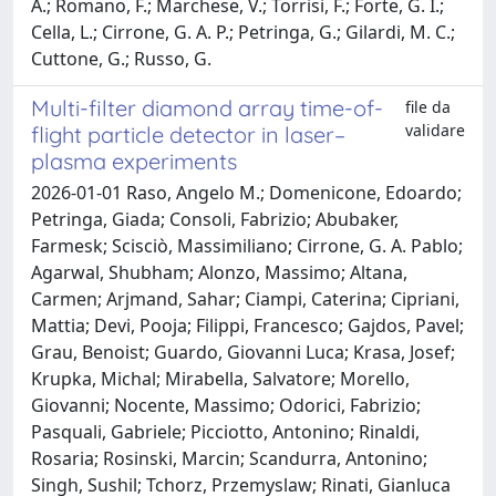
A.; Romano, F.; Marchese, V.; Torrisi, F.; Forte, G. I.;
Cella, L.; Cirrone, G. A. P.; Petringa, G.; Gilardi, M. C.;
Cuttone, G.; Russo, G.
Multi-filter diamond array time-of-
file da
validare
flight particle detector in laser–
plasma experiments
2026-01-01 Raso, Angelo M.; Domenicone, Edoardo;
Petringa, Giada; Consoli, Fabrizio; Abubaker,
Farmesk; Scisciò, Massimiliano; Cirrone, G. A. Pablo;
Agarwal, Shubham; Alonzo, Massimo; Altana,
Carmen; Arjmand, Sahar; Ciampi, Caterina; Cipriani,
Mattia; Devi, Pooja; Filippi, Francesco; Gajdos, Pavel;
Grau, Benoist; Guardo, Giovanni Luca; Krasa, Josef;
Krupka, Michal; Mirabella, Salvatore; Morello,
Giovanni; Nocente, Massimo; Odorici, Fabrizio;
Pasquali, Gabriele; Picciotto, Antonino; Rinaldi,
Rosaria; Rosinski, Marcin; Scandurra, Antonino;
Singh, Sushil; Tchorz, Przemyslaw; Rinati, Gianluca