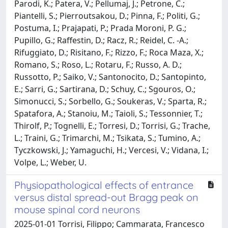
Parodi, K.; Patera, V.; Pellumaj, J.; Petrone, C.;
Piantelli, S.; Pierroutsakou, D.; Pinna, F.; Politi, G.;
Postuma, I.; Prajapati, P.; Prada Moroni, P. G.;
Pupillo, G.; Raffestin, D.; Racz, R.; Reidel, C. -A.;
Rifuggiato, D.; Risitano, F.; Rizzo, F.; Roca Maza, X.;
Romano, S.; Roso, L.; Rotaru, F.; Russo, A. D.;
Russotto, P.; Saiko, V.; Santonocito, D.; Santopinto,
E.; Sarri, G.; Sartirana, D.; Schuy, C.; Sgouros, O.;
Simonucci, S.; Sorbello, G.; Soukeras, V.; Sparta, R.;
Spatafora, A.; Stanoiu, M.; Taioli, S.; Tessonnier, T.;
Thirolf, P.; Tognelli, E.; Torresi, D.; Torrisi, G.; Trache,
L.; Traini, G.; Trimarchi, M.; Tsikata, S.; Tumino, A.;
Tyczkowski, J.; Yamaguchi, H.; Vercesi, V.; Vidana, I.;
Volpe, L.; Weber, U.
Physiopathological effects of entrance
versus distal spread-out Bragg peak on
mouse spinal cord neurons
2025-01-01 Torrisi, Filippo; Cammarata, Francesco