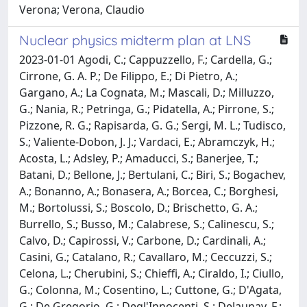
Verona; Verona, Claudio
Nuclear physics midterm plan at LNS
2023-01-01 Agodi, C.; Cappuzzello, F.; Cardella, G.;
Cirrone, G. A. P.; De Filippo, E.; Di Pietro, A.;
Gargano, A.; La Cognata, M.; Mascali, D.; Milluzzo,
G.; Nania, R.; Petringa, G.; Pidatella, A.; Pirrone, S.;
Pizzone, R. G.; Rapisarda, G. G.; Sergi, M. L.; Tudisco,
S.; Valiente-Dobon, J. J.; Vardaci, E.; Abramczyk, H.;
Acosta, L.; Adsley, P.; Amaducci, S.; Banerjee, T.;
Batani, D.; Bellone, J.; Bertulani, C.; Biri, S.; Bogachev,
A.; Bonanno, A.; Bonasera, A.; Borcea, C.; Borghesi,
M.; Bortolussi, S.; Boscolo, D.; Brischetto, G. A.;
Burrello, S.; Busso, M.; Calabrese, S.; Calinescu, S.;
Calvo, D.; Capirossi, V.; Carbone, D.; Cardinali, A.;
Casini, G.; Catalano, R.; Cavallaro, M.; Ceccuzzi, S.;
Celona, L.; Cherubini, S.; Chieffi, A.; Ciraldo, I.; Ciullo,
G.; Colonna, M.; Cosentino, L.; Cuttone, G.; D'Agata,
G.; De Gregorio, G.; Degl'Innocenti, S.; Delaunay, F.;