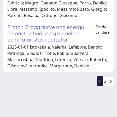
Fabrizio; Magro, Gaetano Giuseppe; Porro, Danilo;
Libra, Massimo; Ippolito, Massimo; Russo, Giorgio;
Parenti, Rosalba; Cuttone, Giacomo
Proton Bragg curve and energy
file da
validare
reconstruction using an online
scintillator stack detector
2023-01-01 Istokskaia, Valeriia; Lefebvre, Benoit;
Petringa, Giada; Cirrone, Pablo; Guarrera,
Mariacristina; Giuffrida, Lorenzo; Versaci, Roberto;
Olšovcová, Veronika; Margarone, Daniele
1
2
Powered by
IRIS
-
about IRIS
-