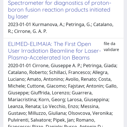
Spectrometer for diagnostics of proton-
boron fusion reaction products initiated
by laser
2023-01-01 Kurmanova, A.; Petringa, G.; Catalano,
R.; Cirrone, G. A. P.
ELIMED-ELIMAIA: The First Open
file da
validare
User Irradiation Beamline for Laser-
Plasma-Accelerated Ion Beams
2020-01-01 Cirrone, Giuseppe A. P.; Petringa, Giada;
Catalano, Roberto; Schillaci, Francesco; Allegra,
Luciano; Amato, Antonino; Avolio, Renato; Costa,
Michele; Cuttone, Giacomo; Fajstavr, Antonin; Gallo,
Giuseppe; Giuffrida, Lorenzo; Guarrera,
Mariacristina; Korn, Georg; Larosa, Giuseppina;
Leanza, Renata; Lo Vecchio, Enzo; Messina,
Gustavo; Milluzzo, Giuliana; Olsovcova, Veronika;
Pulvirenti, Salvatore; Pipek, Jan; Romano,
Francesco; Rizzo, Daniele; Russo, Antonio D.;