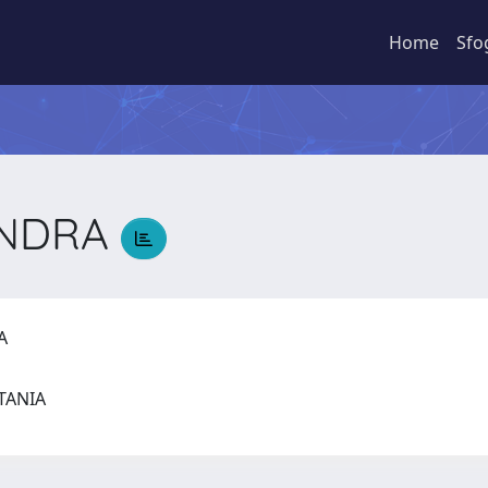
Home
Sfo
ANDRA
RA
CATANIA