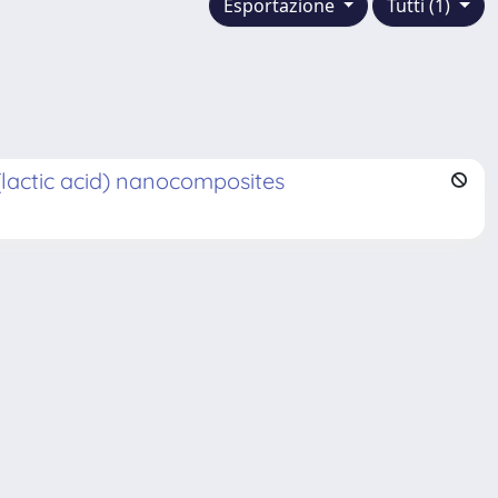
Esportazione
Tutti (1)
(lactic acid) nanocomposites