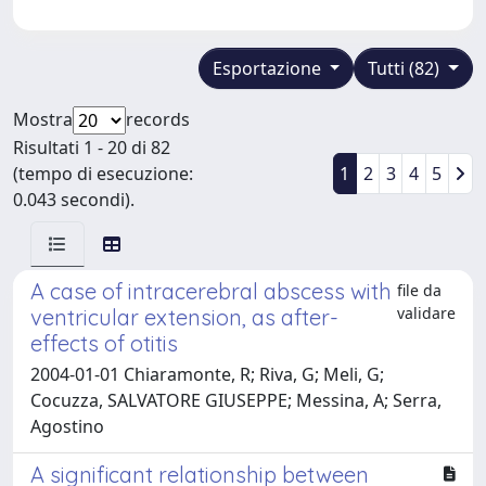
Esportazione
Tutti (82)
Mostra
records
Risultati 1 - 20 di 82
(tempo di esecuzione:
1
2
3
4
5
0.043 secondi).
A case of intracerebral abscess with
file da
validare
ventricular extension, as after-
effects of otitis
2004-01-01 Chiaramonte, R; Riva, G; Meli, G;
Cocuzza, SALVATORE GIUSEPPE; Messina, A; Serra,
Agostino
A significant relationship between