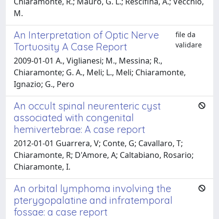
Chiaramonte, R.; Mauro, G. L.; Rescifina, A.; Vecchio,
M.
An Interpretation of Optic Nerve
file da
validare
Tortuosity A Case Report
2009-01-01 A., Viglianesi; M., Messina; R.,
Chiaramonte; G. A., Meli; L., Meli; Chiaramonte,
Ignazio; G., Pero
An occult spinal neurenteric cyst
associated with congenital
hemivertebrae: A case report
2012-01-01 Guarrera, V; Conte, G; Cavallaro, T;
Chiaramonte, R; D'Amore, A; Caltabiano, Rosario;
Chiaramonte, I.
An orbital lymphoma involving the
pterygopalatine and infratemporal
fossae: a case report