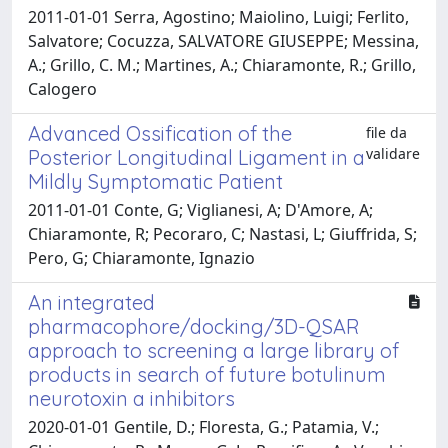
2011-01-01 Serra, Agostino; Maiolino, Luigi; Ferlito,
Salvatore; Cocuzza, SALVATORE GIUSEPPE; Messina,
A.; Grillo, C. M.; Martines, A.; Chiaramonte, R.; Grillo,
Calogero
Advanced Ossification of the
file da
validare
Posterior Longitudinal Ligament in a
Mildly Symptomatic Patient
2011-01-01 Conte, G; Viglianesi, A; D'Amore, A;
Chiaramonte, R; Pecoraro, C; Nastasi, L; Giuffrida, S;
Pero, G; Chiaramonte, Ignazio
An integrated
pharmacophore/docking/3D-QSAR
approach to screening a large library of
products in search of future botulinum
neurotoxin a inhibitors
2020-01-01 Gentile, D.; Floresta, G.; Patamia, V.;