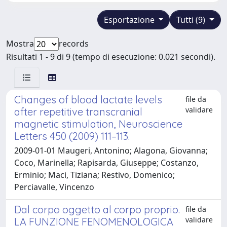
Esportazione
Tutti (9)
Mostra
records
Risultati 1 - 9 di 9 (tempo di esecuzione: 0.021 secondi).
Changes of blood lactate levels
file da
validare
after repetitive transcranial
magnetic stimulation, Neuroscience
Letters 450 (2009) 111–113.
2009-01-01 Maugeri, Antonino; Alagona, Giovanna;
Coco, Marinella; Rapisarda, Giuseppe; Costanzo,
Erminio; Maci, Tiziana; Restivo, Domenico;
Perciavalle, Vincenzo
Dal corpo oggetto al corpo proprio.
file da
validare
LA FUNZIONE FENOMENOLOGICA