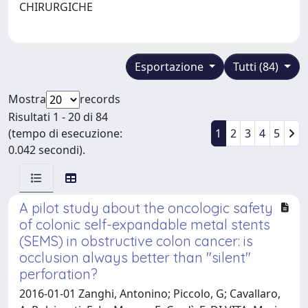
CHIRURGICHE
Esportazione
Tutti (84)
Mostra
records
Risultati 1 - 20 di 84
(tempo di esecuzione:
1
2
3
4
5
0.042 secondi).
A pilot study about the oncologic safety
of colonic self-expandable metal stents
(SEMS) in obstructive colon cancer: is
occlusion always better than "silent"
perforation?
2016-01-01 Zanghi, Antonino; Piccolo, G; Cavallaro,