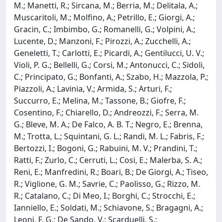
M.; Manetti, R.; Sircana, M.; Berria, M.; Delitala, A.;
Muscaritoli, M.; Molfino, A.; Petrillo, E.; Giorgi, A.;
Gracin, C.; Imbimbo, G.; Romanelli, G.; Volpini, A.;
Lucente, D.; Manzoni, F.; Pirozzi, A.; Zucchelli, A.;
Geneletti, T.; Carlotti, E.; Picardi, A.; Gentilucci, U. V.;
Violi, P. G.; Bellelli, G.; Corsi, M.; Antonucci, C.; Sidoli,
C.; Principato, G.; Bonfanti, A.; Szabo, H.; Mazzola, P.;
Piazzoli, A.; Lavinia, V.; Armida, S.; Arturi, F.;
Succurro, E.; Melina, M.; Tassone, B.; Giofre, F.;
Cosentino, F.; Chiarello, D.; Andreozzi, F.; Serra, M.
G.; Bleve, M. A.; De Falco, A. B. T.; Negro, E.; Brenna,
M.; Trotta, L.; Squintani, G. L.; Randi, M. L.; Fabris, F.;
Bertozzi, I.; Bogoni, G.; Rabuini, M. V.; Prandini, T.;
Ratti, F.; Zurlo, C.; Cerruti, L.; Cosi, E.; Malerba, S. A.;
Reni, E.; Manfredini, R.; Boari, B.; De Giorgi, A.; Tiseo,
R.; Viglione, G. M.; Savrie, C.; Paolisso, G.; Rizzo, M.
R.; Catalano, C.; Di Meo, I.; Borghi, C.; Strocchi, E.;
Ianniello, E.; Soldati, M.; Schiavone, S.; Bragagni, A.;
Leoni, F. G.; De Sando, V.; Scarduelli, S.;