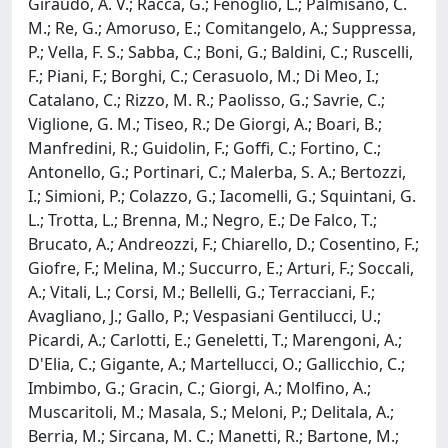
Giraudo, A. V.; Racca, G.; Fenoglio, L.; Palmisano, C.
M.; Re, G.; Amoruso, E.; Comitangelo, A.; Suppressa,
P.; Vella, F. S.; Sabba, C.; Boni, G.; Baldini, C.; Ruscelli,
F.; Piani, F.; Borghi, C.; Cerasuolo, M.; Di Meo, I.;
Catalano, C.; Rizzo, M. R.; Paolisso, G.; Savrie, C.;
Viglione, G. M.; Tiseo, R.; De Giorgi, A.; Boari, B.;
Manfredini, R.; Guidolin, F.; Goffi, C.; Fortino, C.;
Antonello, G.; Portinari, C.; Malerba, S. A.; Bertozzi,
I.; Simioni, P.; Colazzo, G.; Iacomelli, G.; Squintani, G.
L.; Trotta, L.; Brenna, M.; Negro, E.; De Falco, T.;
Brucato, A.; Andreozzi, F.; Chiarello, D.; Cosentino, F.;
Giofre, F.; Melina, M.; Succurro, E.; Arturi, F.; Soccali,
A.; Vitali, L.; Corsi, M.; Bellelli, G.; Terracciani, F.;
Avagliano, J.; Gallo, P.; Vespasiani Gentilucci, U.;
Picardi, A.; Carlotti, E.; Geneletti, T.; Marengoni, A.;
D'Elia, C.; Gigante, A.; Martellucci, O.; Gallicchio, C.;
Imbimbo, G.; Gracin, C.; Giorgi, A.; Molfino, A.;
Muscaritoli, M.; Masala, S.; Meloni, P.; Delitala, A.;
Berria, M.; Sircana, M. C.; Manetti, R.; Bartone, M.;