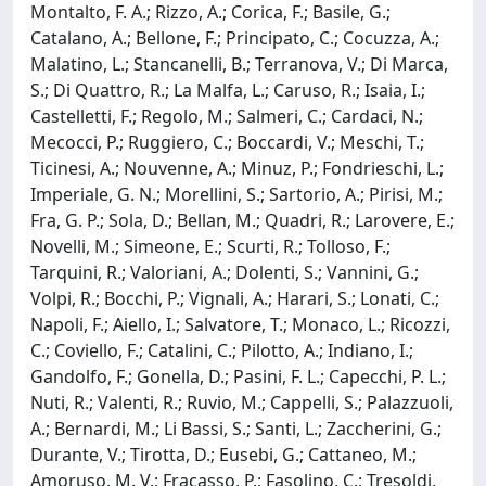
Montalto, F. A.; Rizzo, A.; Corica, F.; Basile, G.;
Catalano, A.; Bellone, F.; Principato, C.; Cocuzza, A.;
Malatino, L.; Stancanelli, B.; Terranova, V.; Di Marca,
S.; Di Quattro, R.; La Malfa, L.; Caruso, R.; Isaia, I.;
Castelletti, F.; Regolo, M.; Salmeri, C.; Cardaci, N.;
Mecocci, P.; Ruggiero, C.; Boccardi, V.; Meschi, T.;
Ticinesi, A.; Nouvenne, A.; Minuz, P.; Fondrieschi, L.;
Imperiale, G. N.; Morellini, S.; Sartorio, A.; Pirisi, M.;
Fra, G. P.; Sola, D.; Bellan, M.; Quadri, R.; Larovere, E.;
Novelli, M.; Simeone, E.; Scurti, R.; Tolloso, F.;
Tarquini, R.; Valoriani, A.; Dolenti, S.; Vannini, G.;
Volpi, R.; Bocchi, P.; Vignali, A.; Harari, S.; Lonati, C.;
Napoli, F.; Aiello, I.; Salvatore, T.; Monaco, L.; Ricozzi,
C.; Coviello, F.; Catalini, C.; Pilotto, A.; Indiano, I.;
Gandolfo, F.; Gonella, D.; Pasini, F. L.; Capecchi, P. L.;
Nuti, R.; Valenti, R.; Ruvio, M.; Cappelli, S.; Palazzuoli,
A.; Bernardi, M.; Li Bassi, S.; Santi, L.; Zaccherini, G.;
Durante, V.; Tirotta, D.; Eusebi, G.; Cattaneo, M.;
Amoruso, M. V.; Fracasso, P.; Fasolino, C.; Tresoldi,