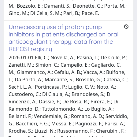
M.; Bozzolo, E.; Damanti, S.; Deonette, G.; Porta, M.;
Gino, M.; Di Cella, S. M.; Pari, B.; Pace, E.
Unnecessary use of proton pump
inhibitors in patients discharged on oral
anticoagulant therapy: data from the
REPOSI registry
2026-01-01 Elli, C.; Novella, A.; Pasina, L.; De Colle, P.;
Zanetti, M.; Simion, C.; Campello, E.; Gagliardo, C.
M.; Giammanco, A.; Cefalu, A. B.; Vacca, A.; Bulfone,
L.; Da Porto, A.; Marcante, S.; Brosolo, G.; Catena, C.;
Sechi, L. A.; Portincasa, P.; Luglio, C. V.; Noto, A.;
Custodero, C.; Di Ciaula, A.; Brandolese, S.; Di
Vincenzo, A.; Dassie, F.; De Rosa, R.; Pirera, E.; Di
Raimondo, D.; Tuttolomondo, A.; Lo Buglio, A.;
Bellanti, F.; Vendemiale, G.; Romano, A. D.; Serviddio,
G.; Bacchieri, F. G.; Messa, E.; Pagnozzi, F.; Parisi, A.;
Rrodhe, S.; Liuzzi, N.; Russomanno, F.; Cherubini, F.;