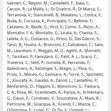
Salmeri, C.; Regolo, M.; Castelletti, F.; Isaia, I.;
Caruso, R.; La Malfa, L.; Di Quattro, R.; Di Marca, S.;
Terranova, V.; Stancanelli, B.; Malatino, L.; Corica, F.;
Buda, A.; Cocuzza, A.; Principato, C.; Bellone, F.;
Catalano, A.; Basile, G.; Virzi, V.; Como, S.; Rizzo, A.;
Montalto, F. A.; Montalto, G.; Licata, A.; Chessa, S.;
Ledda, A. G.; Costanzo, G.; Firinu, D.; Del Giacco, S.;
Tanzi, B.; Hoxha, A.; Bronzoni, E.; Cattabiani, C.; Salvi,
M.; Lauretani, F.; Maggio, M. G.; Aglitti, A.; Morretti,
T.; Tarsitani, P.; Famularo, G.; Patti, A. L.; Scarsi, C.;
Traverso, C.; Setti, P.; Gonella, R.; Ferrando, F.;
Ballestrero, A.; Ratzinger, S.; Magni, L.; Pina, G.;
Prolo, S.; Moreo, G.; Gennaro, A.; Torre, S.; Spichetti,
C.; Xourafa, A.; Gaudio, A.; Zanoli, L.; Castellino, P.;
Benfaremo, D.; Filippini, E.; Moroncini, G.; Pastura,
C. A.; Rosa, M.; Grandinetti, A.; Panza, A.; Armentaro,
G.; Clausi, E.; Condoleo, V.; Scozzafava, A.; Maio, R.;
Perticone, M.; Sciacqua, A.; Grandi, C.; Mazza, C.;
D'Imprima, F.; Luppi, G.; Di Zio, F.; Orlandi, L.;