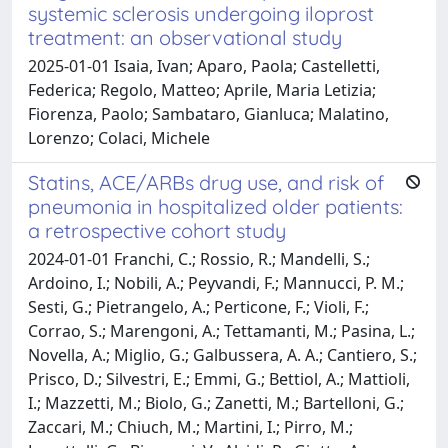
systemic sclerosis undergoing iloprost
treatment: an observational study
2025-01-01 Isaia, Ivan; Aparo, Paola; Castelletti,
Federica; Regolo, Matteo; Aprile, Maria Letizia;
Fiorenza, Paolo; Sambataro, Gianluca; Malatino,
Lorenzo; Colaci, Michele
Statins, ACE/ARBs drug use, and risk of
pneumonia in hospitalized older patients:
a retrospective cohort study
2024-01-01 Franchi, C.; Rossio, R.; Mandelli, S.;
Ardoino, I.; Nobili, A.; Peyvandi, F.; Mannucci, P. M.;
Sesti, G.; Pietrangelo, A.; Perticone, F.; Violi, F.;
Corrao, S.; Marengoni, A.; Tettamanti, M.; Pasina, L.;
Novella, A.; Miglio, G.; Galbussera, A. A.; Cantiero, S.;
Prisco, D.; Silvestri, E.; Emmi, G.; Bettiol, A.; Mattioli,
I.; Mazzetti, M.; Biolo, G.; Zanetti, M.; Bartelloni, G.;
Zaccari, M.; Chiuch, M.; Martini, I.; Pirro, M.;