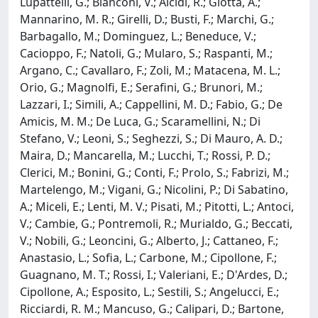
Lupattelli, G.; Bianconi, V.; Alcidi, R.; Giotta, A.;
Mannarino, M. R.; Girelli, D.; Busti, F.; Marchi, G.;
Barbagallo, M.; Dominguez, L.; Beneduce, V.;
Cacioppo, F.; Natoli, G.; Mularo, S.; Raspanti, M.;
Argano, C.; Cavallaro, F.; Zoli, M.; Matacena, M. L.;
Orio, G.; Magnolfi, E.; Serafini, G.; Brunori, M.;
Lazzari, I.; Simili, A.; Cappellini, M. D.; Fabio, G.; De
Amicis, M. M.; De Luca, G.; Scaramellini, N.; Di
Stefano, V.; Leoni, S.; Seghezzi, S.; Di Mauro, A. D.;
Maira, D.; Mancarella, M.; Lucchi, T.; Rossi, P. D.;
Clerici, M.; Bonini, G.; Conti, F.; Prolo, S.; Fabrizi, M.;
Martelengo, M.; Vigani, G.; Nicolini, P.; Di Sabatino,
A.; Miceli, E.; Lenti, M. V.; Pisati, M.; Pitotti, L.; Antoci,
V.; Cambie, G.; Pontremoli, R.; Murialdo, G.; Beccati,
V.; Nobili, G.; Leoncini, G.; Alberto, J.; Cattaneo, F.;
Anastasio, L.; Sofia, L.; Carbone, M.; Cipollone, F.;
Guagnano, M. T.; Rossi, I.; Valeriani, E.; D'Ardes, D.;
Cipollone, A.; Esposito, L.; Sestili, S.; Angelucci, E.;
Ricciardi, R. M.; Mancuso, G.; Calipari, D.; Bartone,