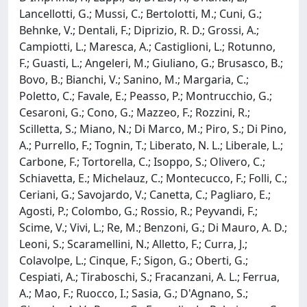
Lancellotti, G.; Mussi, C.; Bertolotti, M.; Cuni, G.;
Behnke, V.; Dentali, F.; Diprizio, R. D.; Grossi, A.;
Campiotti, L.; Maresca, A.; Castiglioni, L.; Rotunno,
F.; Guasti, L.; Angeleri, M.; Giuliano, G.; Brusasco, B.;
Bovo, B.; Bianchi, V.; Sanino, M.; Margaria, C.;
Poletto, C.; Favale, E.; Peasso, P.; Montrucchio, G.;
Cesaroni, G.; Cono, G.; Mazzeo, F.; Rozzini, R.;
Scilletta, S.; Miano, N.; Di Marco, M.; Piro, S.; Di Pino,
A.; Purrello, F.; Tognin, T.; Liberato, N. L.; Liberale, L.;
Carbone, F.; Tortorella, C.; Isoppo, S.; Olivero, C.;
Schiavetta, E.; Michelauz, C.; Montecucco, F.; Folli, C.;
Ceriani, G.; Savojardo, V.; Canetta, C.; Pagliaro, E.;
Agosti, P.; Colombo, G.; Rossio, R.; Peyvandi, F.;
Scime, V.; Vivi, L.; Re, M.; Benzoni, G.; Di Mauro, A. D.;
Leoni, S.; Scaramellini, N.; Alletto, F.; Curra, J.;
Colavolpe, L.; Cinque, F.; Sigon, G.; Oberti, G.;
Cespiati, A.; Tiraboschi, S.; Fracanzani, A. L.; Ferrua,
A.; Mao, F.; Ruocco, I.; Sasia, G.; D'Agnano, S.;