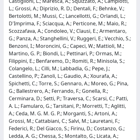
Castiglioni, L.; Maresca, A.; Squizzato, A.; Campiotti,
L.; Grossi, A.; Diprizio, R. D.; Dentali, F.; Behnke, V.;
Bertolotti, M.; Mussi, C.; Lancellotti, G.; Orlandi, L.;
D'Imprima, F.; Sciacqua, A.; Perticone, M.; Maio, R.;
Scozzafava, A.; Condoleo, V.; Clausi, E.; Armentaro,
G.; Panza, A.; Stanghellini, V.; Ruggeri, E.; Vecchio, S.;
Benzoni, I.; Moroncini, G.; Capeci, W.; Mattioli, M.;
Martino, G. P.; Biondi, L.; Pettinari, P.; Ormas, M.;
Filippini, E.; Benfaremo, D.; Romiti, R.; Minisola, S.;
Colangelo, L.; Cilli, M.; Labbadia, G.; Pepe, J.;
Castellino, P.; Zanoli, L.; Gaudio, A.; Xourafa, A.;
Spichetti, C.; Torre, S.; Gennaro, A.; Moreo, G.; Pina,
G.; Ballestrero, A.; Ferrando, F.; Gonella, R.;
Cerminara, D.; Setti, P.; Traversa, C.; Scarsi, C.; Patti,
A. L.; Famularo, G.; Tarsitani, P.; Morretti, T.; Aglitti,
A.; Ceda, M. G. M. G. P.; Morganti, S.; Artoni, A.;
Grossi, M.; Cattabiani, C.; Salvi, M.; Lauretani, F.;
Federici, R.; Del Giacco, S.; Firinu, D.; Costanzo, G.;
Ledda, A. G.; Chessa, S.; Montalto, G.; Licata, A.;