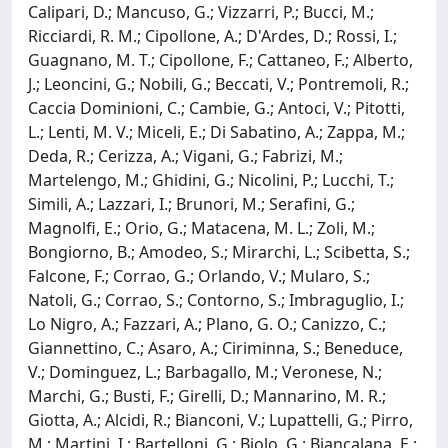
Calipari, D.; Mancuso, G.; Vizzarri, P.; Bucci, M.;
Ricciardi, R. M.; Cipollone, A.; D'Ardes, D.; Rossi, I.;
Guagnano, M. T.; Cipollone, F.; Cattaneo, F.; Alberto,
J.; Leoncini, G.; Nobili, G.; Beccati, V.; Pontremoli, R.;
Caccia Dominioni, C.; Cambie, G.; Antoci, V.; Pitotti,
L.; Lenti, M. V.; Miceli, E.; Di Sabatino, A.; Zappa, M.;
Deda, R.; Cerizza, A.; Vigani, G.; Fabrizi, M.;
Martelengo, M.; Ghidini, G.; Nicolini, P.; Lucchi, T.;
Simili, A.; Lazzari, I.; Brunori, M.; Serafini, G.;
Magnolfi, E.; Orio, G.; Matacena, M. L.; Zoli, M.;
Bongiorno, B.; Amodeo, S.; Mirarchi, L.; Scibetta, S.;
Falcone, F.; Corrao, G.; Orlando, V.; Mularo, S.;
Natoli, G.; Corrao, S.; Contorno, S.; Imbraguglio, I.;
Lo Nigro, A.; Fazzari, A.; Plano, G. O.; Canizzo, C.;
Giannettino, C.; Asaro, A.; Ciriminna, S.; Beneduce,
V.; Dominguez, L.; Barbagallo, M.; Veronese, N.;
Marchi, G.; Busti, F.; Girelli, D.; Mannarino, M. R.;
Giotta, A.; Alcidi, R.; Bianconi, V.; Lupattelli, G.; Pirro,
M.; Martini, I.; Bartelloni, G.; Biolo, G.; Biancalana, E.;