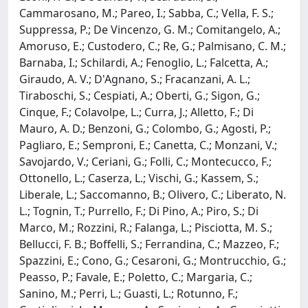
Cammarosano, M.; Pareo, I.; Sabba, C.; Vella, F. S.;
Suppressa, P.; De Vincenzo, G. M.; Comitangelo, A.;
Amoruso, E.; Custodero, C.; Re, G.; Palmisano, C. M.;
Barnaba, I.; Schilardi, A.; Fenoglio, L.; Falcetta, A.;
Giraudo, A. V.; D'Agnano, S.; Fracanzani, A. L.;
Tiraboschi, S.; Cespiati, A.; Oberti, G.; Sigon, G.;
Cinque, F.; Colavolpe, L.; Curra, J.; Alletto, F.; Di
Mauro, A. D.; Benzoni, G.; Colombo, G.; Agosti, P.;
Pagliaro, E.; Semproni, E.; Canetta, C.; Monzani, V.;
Savojardo, V.; Ceriani, G.; Folli, C.; Montecucco, F.;
Ottonello, L.; Caserza, L.; Vischi, G.; Kassem, S.;
Liberale, L.; Saccomanno, B.; Olivero, C.; Liberato, N.
L.; Tognin, T.; Purrello, F.; Di Pino, A.; Piro, S.; Di
Marco, M.; Rozzini, R.; Falanga, L.; Pisciotta, M. S.;
Bellucci, F. B.; Boffelli, S.; Ferrandina, C.; Mazzeo, F.;
Spazzini, E.; Cono, G.; Cesaroni, G.; Montrucchio, G.;
Peasso, P.; Favale, E.; Poletto, C.; Margaria, C.;
Sanino, M.; Perri, L.; Guasti, L.; Rotunno, F.;