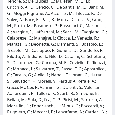
Tenore, S.; De Ciuceis, C.; Muiesan, M. L.; Lo
Cricchio, A.; Di Cencio, C.; De Santis, M. C.; Bandini,
G.; Moggi Pignone, A.; Atzori, S. M.; Tilocca, P.; De
Salve, A.; Pace, E.; Pari, B.; Morra Di Cella, S.; Gino,
M.; Porta, M.; Pasquero, P.; Bussolari, C.; Marinosci,
A.; Vergine, I.; Laffranchi, M.; Secci, M.; Faggiano, G.;
Calabrese, C.; Mahajne, J.; Ciocca, L.; Venezia, R.;
Marazzi, G.; Deonette, G.; Damanti, S.; Bozzolo, E.;
Tresoldi, M.; Cacioppo, F.; Gonella, D.; Gandolfo, F.;
Pilotto, A.; Indiano, I.; Nilo, D.; Catalini, C.; Schettino,
S.; Di Lorenzo, G.; Corona, M. E.; Coviello, F.; Ricozzi,
C.; Monaco, L.; Salvatore, T.; Sasso, F. C.; Apostolico,
C.; Tarallo, G.; Aiello, I.; Napoli, F.; Lonati, C.; Harari,
S.; Salvadori, F.; Morelli, V.; Fardus Al Refaie, A.;
Gucci, M.; Cei, F.; Vannini, G.; Dolenti, S.; Valoriani,
A.; Tarquini, R.; Tolloso, F.; Scurti, R.; Simeone, E.;
Bellan, M.; Sola, D.; Fra, G. P.; Pirisi, M.; Sartorio, A.;
Morellini, S.; Fondrieschi, L.; Minuz, P.; Boccardi, V.;
Ruggiero, C.; Mecocci, P.; Lanzafame, A.; Cardaci, N.;