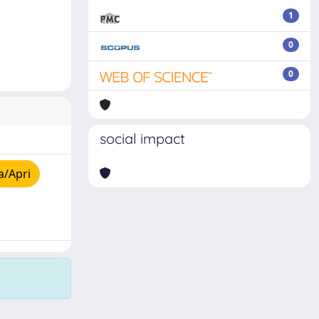
1
0
0
social impact
a/Apri