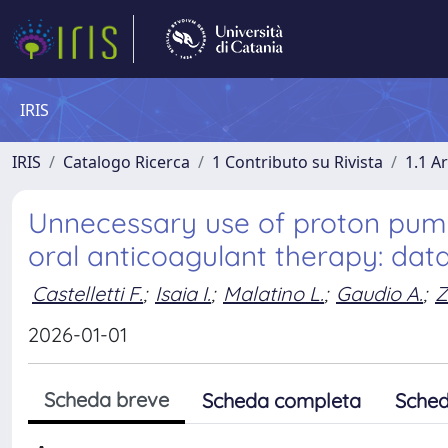
IRIS
IRIS
Catalogo Ricerca
1 Contributo su Rivista
1.1 Ar
Unnecessary use of proton pump 
oral anticoagulant therapy: dat
Castelletti F.
;
Isaia I.
;
Malatino L.
;
Gaudio A.
;
Z
2026-01-01
Scheda breve
Scheda completa
Sched