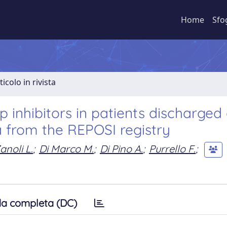
Home
Sfo
ticolo in rivista
inhibitors in patients discharged
a from the REPOSI registry
anoli L.
;
Di Marco M.
;
Di Pino A.
;
Purrello F.
;
a completa (DC)