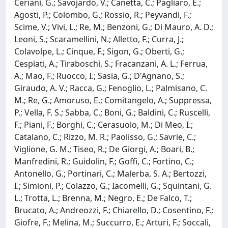
Ceriani, G.; Savojardo, V.; Canetta, C.; Pagliaro, E.;
Agosti, P.; Colombo, G.; Rossio, R.; Peyvandi, F.;
Scime, V.; Vivi, L.; Re, M.; Benzoni, G.; Di Mauro, A. D.;
Leoni, S.; Scaramellini, N.; Alletto, F.; Curra, J.;
Colavolpe, L.; Cinque, F.; Sigon, G.; Oberti, G.;
Cespiati, A.; Tiraboschi, S.; Fracanzani, A. L.; Ferrua,
A.; Mao, F.; Ruocco, I.; Sasia, G.; D'Agnano, S.;
Giraudo, A. V.; Racca, G.; Fenoglio, L.; Palmisano, C.
M.; Re, G.; Amoruso, E.; Comitangelo, A.; Suppressa,
P.; Vella, F. S.; Sabba, C.; Boni, G.; Baldini, C.; Ruscelli,
F.; Piani, F.; Borghi, C.; Cerasuolo, M.; Di Meo, I.;
Catalano, C.; Rizzo, M. R.; Paolisso, G.; Savrie, C.;
Viglione, G. M.; Tiseo, R.; De Giorgi, A.; Boari, B.;
Manfredini, R.; Guidolin, F.; Goffi, C.; Fortino, C.;
Antonello, G.; Portinari, C.; Malerba, S. A.; Bertozzi,
I.; Simioni, P.; Colazzo, G.; Iacomelli, G.; Squintani, G.
L.; Trotta, L.; Brenna, M.; Negro, E.; De Falco, T.;
Brucato, A.; Andreozzi, F.; Chiarello, D.; Cosentino, F.;
Giofre, F.; Melina, M.; Succurro, E.; Arturi, F.; Soccali,