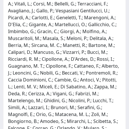
A.; Vitali, L.; Corsi, M.; Bellelli, G.; Terracciani, F.;
Avagliano, J.; Gallo, P.; Vespasiani Gentilucci, U.;
Picardi, A.; Carlotti, E.; Geneletti, T.; Marengoni, A.;
D'Elia, C.; Gigante, A.; Martellucci, O.; Gallicchio, C.;
Imbimbo, G.; Gracin, C.; Giorgi, A.; Molfino, A.;
Muscaritoli, M.; Masala, S.; Meloni, P.; Delitala, A.;
Berria, M.; Sircana, M. C.; Manetti, R.; Bartone, M.;
Calipari, D.; Mancuso, G.; Vizzarri, P.; Bucci, M.;
Ricciardi, R. M.; Cipollone, A.; D'Ardes, D.; Rossi, I.;
Guagnano, M. T.; Cipollone, F.; Cattaneo, F.; Alberto,
J.; Leoncini, G.; Nobili, G.; Beccati, V.; Pontremoli, R.;
Caccia Dominioni, C.; Cambie, G.; Antoci, V.; Pitotti,
L.; Lenti, M. V.; Miceli, E.; Di Sabatino, A.; Zappa, M.;
Deda, R.; Cerizza, A.; Vigani, G.; Fabrizi, M.;
Martelengo, M.; Ghidini, G.; Nicolini, P.; Lucchi, T.;
Simili, A.; Lazzari, I.; Brunori, M.; Serafini, G.;
Magnolfi, E.; Orio, G.; Matacena, M. L.; Zoli, M.;
Bongiorno, B.; Amodeo, S.; Mirarchi, L.; Scibetta, S.;
Falcone, F.; Corrao, G.; Orlando, V.; Mularo, S.;