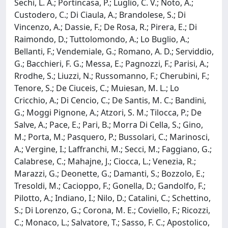
Sechi, L. A.; Portincasa, P.; Luglio, C. V.; Noto, A.;
Custodero, C.; Di Ciaula, A.; Brandolese, S.; Di
Vincenzo, A.; Dassie, F.; De Rosa, R.; Pirera, E.; Di
Raimondo, D.; Tuttolomondo, A.; Lo Buglio, A.;
Bellanti, F.; Vendemiale, G.; Romano, A. D.; Serviddio,
G.; Bacchieri, F. G.; Messa, E.; Pagnozzi, F.; Parisi, A.;
Rrodhe, S.; Liuzzi, N.; Russomanno, F.; Cherubini, F.;
Tenore, S.; De Ciuceis, C.; Muiesan, M. L.; Lo
Cricchio, A.; Di Cencio, C.; De Santis, M. C.; Bandini,
G.; Moggi Pignone, A.; Atzori, S. M.; Tilocca, P.; De
Salve, A.; Pace, E.; Pari, B.; Morra Di Cella, S.; Gino,
M.; Porta, M.; Pasquero, P.; Bussolari, C.; Marinosci,
A.; Vergine, I.; Laffranchi, M.; Secci, M.; Faggiano, G.;
Calabrese, C.; Mahajne, J.; Ciocca, L.; Venezia, R.;
Marazzi, G.; Deonette, G.; Damanti, S.; Bozzolo, E.;
Tresoldi, M.; Cacioppo, F.; Gonella, D.; Gandolfo, F.;
Pilotto, A.; Indiano, I.; Nilo, D.; Catalini, C.; Schettino,
S.; Di Lorenzo, G.; Corona, M. E.; Coviello, F.; Ricozzi,
C.; Monaco, L.; Salvatore, T.; Sasso, F. C.; Apostolico,