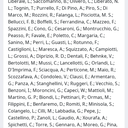
Liberale, L.; Saccomanno, B.; Olivero, C.; Liberato, N.
L.; Tognin, T.; Purrello, F.; Di Pino, A.; Piro, S.; Di
Marco, M.; Rozzini, R.; Falanga, L.; Pisciotta, M. S.;
Bellucci, F. B.; Boffelli, S.; Ferrandina, C.; Mazzeo, F.;
Spazzini, E.; Cono, G.; Cesaroni, G.; Montrucchio, G.;
Peasso, P.; Favale, E.; Poletto, C.; Margaria, C.;
Sanino, M.; Perri, L.; Guasti, L.; Rotunno, F.;
Castiglioni, L.; Maresca, A.; Squizzato, A.; Campiotti,
L.; Grossi, A.; Diprizio, R. D.; Dentali, F.; Behnke, V.;
Bertolotti, M.; Mussi, C.; Lancellotti, G.; Orlandi, L.;
D'Imprima, F.; Sciacqua, A.; Perticone, M.; Maio, R.;
Scozzafava, A.; Condoleo, V.; Clausi, E.; Armentaro,
G.; Panza, A.; Stanghellini, V.; Ruggeri, E.; Vecchio, S.;
Benzoni, I.; Moroncini, G.; Capeci, W.; Mattioli, M.;
Martino, G. P.; Biondi, L.; Pettinari, P.; Ormas, M.;
Filippini, E.; Benfaremo, D.; Romiti, R.; Minisola, S.;
Colangelo, L.; Cilli, M.; Labbadia, G.; Pepe, J.;
Castellino, P.; Zanoli, L.; Gaudio, A.; Xourafa, A.;
Spichetti, C.; Torre, S.; Gennaro, A.; Moreo, G.; Pina,