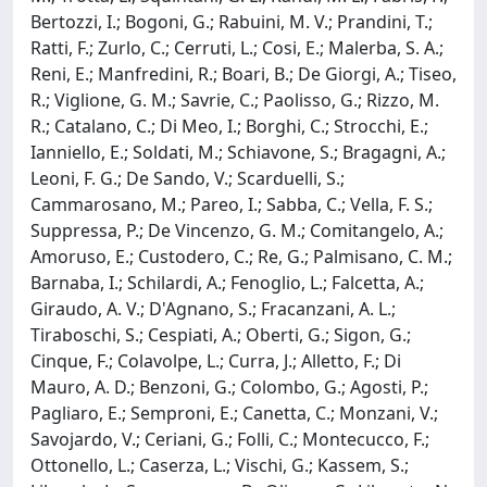
Bertozzi, I.; Bogoni, G.; Rabuini, M. V.; Prandini, T.;
Ratti, F.; Zurlo, C.; Cerruti, L.; Cosi, E.; Malerba, S. A.;
Reni, E.; Manfredini, R.; Boari, B.; De Giorgi, A.; Tiseo,
R.; Viglione, G. M.; Savrie, C.; Paolisso, G.; Rizzo, M.
R.; Catalano, C.; Di Meo, I.; Borghi, C.; Strocchi, E.;
Ianniello, E.; Soldati, M.; Schiavone, S.; Bragagni, A.;
Leoni, F. G.; De Sando, V.; Scarduelli, S.;
Cammarosano, M.; Pareo, I.; Sabba, C.; Vella, F. S.;
Suppressa, P.; De Vincenzo, G. M.; Comitangelo, A.;
Amoruso, E.; Custodero, C.; Re, G.; Palmisano, C. M.;
Barnaba, I.; Schilardi, A.; Fenoglio, L.; Falcetta, A.;
Giraudo, A. V.; D'Agnano, S.; Fracanzani, A. L.;
Tiraboschi, S.; Cespiati, A.; Oberti, G.; Sigon, G.;
Cinque, F.; Colavolpe, L.; Curra, J.; Alletto, F.; Di
Mauro, A. D.; Benzoni, G.; Colombo, G.; Agosti, P.;
Pagliaro, E.; Semproni, E.; Canetta, C.; Monzani, V.;
Savojardo, V.; Ceriani, G.; Folli, C.; Montecucco, F.;
Ottonello, L.; Caserza, L.; Vischi, G.; Kassem, S.;