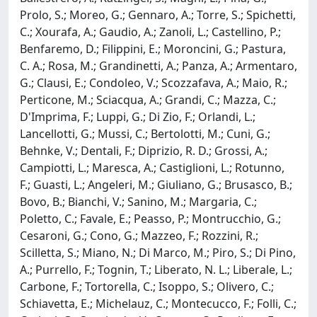
Prolo, S.; Moreo, G.; Gennaro, A.; Torre, S.; Spichetti,
C.; Xourafa, A.; Gaudio, A.; Zanoli, L.; Castellino, P.;
Benfaremo, D.; Filippini, E.; Moroncini, G.; Pastura,
C. A.; Rosa, M.; Grandinetti, A.; Panza, A.; Armentaro,
G.; Clausi, E.; Condoleo, V.; Scozzafava, A.; Maio, R.;
Perticone, M.; Sciacqua, A.; Grandi, C.; Mazza, C.;
D'Imprima, F.; Luppi, G.; Di Zio, F.; Orlandi, L.;
Lancellotti, G.; Mussi, C.; Bertolotti, M.; Cuni, G.;
Behnke, V.; Dentali, F.; Diprizio, R. D.; Grossi, A.;
Campiotti, L.; Maresca, A.; Castiglioni, L.; Rotunno,
F.; Guasti, L.; Angeleri, M.; Giuliano, G.; Brusasco, B.;
Bovo, B.; Bianchi, V.; Sanino, M.; Margaria, C.;
Poletto, C.; Favale, E.; Peasso, P.; Montrucchio, G.;
Cesaroni, G.; Cono, G.; Mazzeo, F.; Rozzini, R.;
Scilletta, S.; Miano, N.; Di Marco, M.; Piro, S.; Di Pino,
A.; Purrello, F.; Tognin, T.; Liberato, N. L.; Liberale, L.;
Carbone, F.; Tortorella, C.; Isoppo, S.; Olivero, C.;
Schiavetta, E.; Michelauz, C.; Montecucco, F.; Folli, C.;