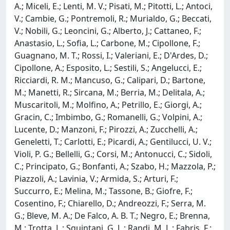
A.; Miceli, E.; Lenti, M. V.; Pisati, M.; Pitotti, L.; Antoci,
V.; Cambie, G.; Pontremoli, R.; Murialdo, G.; Beccati,
V.; Nobili, G.; Leoncini, G.; Alberto, J.; Cattaneo, F.;
Anastasio, L.; Sofia, L.; Carbone, M.; Cipollone, F.;
Guagnano, M. T.; Rossi, I.; Valeriani, E.; D'Ardes, D.;
Cipollone, A.; Esposito, L.; Sestili, S.; Angelucci, E.;
Ricciardi, R. M.; Mancuso, G.; Calipari, D.; Bartone,
M.; Manetti, R.; Sircana, M.; Berria, M.; Delitala, A.;
Muscaritoli, M.; Molfino, A.; Petrillo, E.; Giorgi, A.;
Gracin, C.; Imbimbo, G.; Romanelli, G.; Volpini, A.;
Lucente, D.; Manzoni, F.; Pirozzi, A.; Zucchelli, A.;
Geneletti, T.; Carlotti, E.; Picardi, A.; Gentilucci, U. V.;
Violi, P. G.; Bellelli, G.; Corsi, M.; Antonucci, C.; Sidoli,
C.; Principato, G.; Bonfanti, A.; Szabo, H.; Mazzola, P.;
Piazzoli, A.; Lavinia, V.; Armida, S.; Arturi, F.;
Succurro, E.; Melina, M.; Tassone, B.; Giofre, F.;
Cosentino, F.; Chiarello, D.; Andreozzi, F.; Serra, M.
G.; Bleve, M. A.; De Falco, A. B. T.; Negro, E.; Brenna,
M.; Trotta, L.; Squintani, G. L.; Randi, M. L.; Fabris, F.;