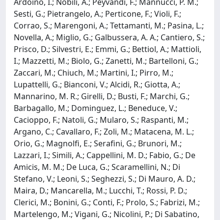
Ardoino, I.; Nobili, A.; Peyvandi, F.; Mannucci, P. M.;
Sesti, G.; Pietrangelo, A.; Perticone, F.; Violi, F.;
Corrao, S.; Marengoni, A.; Tettamanti, M.; Pasina, L.;
Novella, A.; Miglio, G.; Galbussera, A. A.; Cantiero, S.;
Prisco, D.; Silvestri, E.; Emmi, G.; Bettiol, A.; Mattioli,
I.; Mazzetti, M.; Biolo, G.; Zanetti, M.; Bartelloni, G.;
Zaccari, M.; Chiuch, M.; Martini, I.; Pirro, M.;
Lupattelli, G.; Bianconi, V.; Alcidi, R.; Giotta, A.;
Mannarino, M. R.; Girelli, D.; Busti, F.; Marchi, G.;
Barbagallo, M.; Dominguez, L.; Beneduce, V.;
Cacioppo, F.; Natoli, G.; Mularo, S.; Raspanti, M.;
Argano, C.; Cavallaro, F.; Zoli, M.; Matacena, M. L.;
Orio, G.; Magnolfi, E.; Serafini, G.; Brunori, M.;
Lazzari, I.; Simili, A.; Cappellini, M. D.; Fabio, G.; De
Amicis, M. M.; De Luca, G.; Scaramellini, N.; Di
Stefano, V.; Leoni, S.; Seghezzi, S.; Di Mauro, A. D.;
Maira, D.; Mancarella, M.; Lucchi, T.; Rossi, P. D.;
Clerici, M.; Bonini, G.; Conti, F.; Prolo, S.; Fabrizi, M.;
Martelengo, M.; Vigani, G.; Nicolini, P.; Di Sabatino,