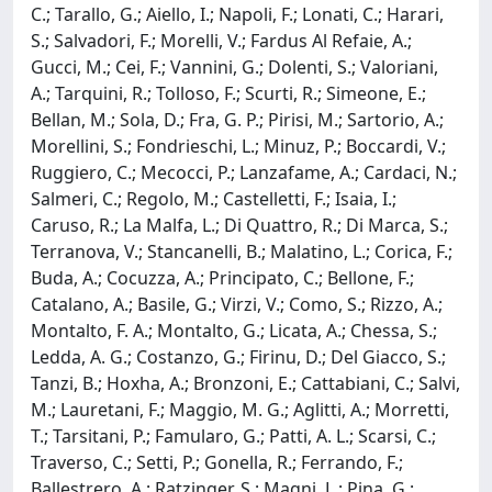
C.; Tarallo, G.; Aiello, I.; Napoli, F.; Lonati, C.; Harari,
S.; Salvadori, F.; Morelli, V.; Fardus Al Refaie, A.;
Gucci, M.; Cei, F.; Vannini, G.; Dolenti, S.; Valoriani,
A.; Tarquini, R.; Tolloso, F.; Scurti, R.; Simeone, E.;
Bellan, M.; Sola, D.; Fra, G. P.; Pirisi, M.; Sartorio, A.;
Morellini, S.; Fondrieschi, L.; Minuz, P.; Boccardi, V.;
Ruggiero, C.; Mecocci, P.; Lanzafame, A.; Cardaci, N.;
Salmeri, C.; Regolo, M.; Castelletti, F.; Isaia, I.;
Caruso, R.; La Malfa, L.; Di Quattro, R.; Di Marca, S.;
Terranova, V.; Stancanelli, B.; Malatino, L.; Corica, F.;
Buda, A.; Cocuzza, A.; Principato, C.; Bellone, F.;
Catalano, A.; Basile, G.; Virzi, V.; Como, S.; Rizzo, A.;
Montalto, F. A.; Montalto, G.; Licata, A.; Chessa, S.;
Ledda, A. G.; Costanzo, G.; Firinu, D.; Del Giacco, S.;
Tanzi, B.; Hoxha, A.; Bronzoni, E.; Cattabiani, C.; Salvi,
M.; Lauretani, F.; Maggio, M. G.; Aglitti, A.; Morretti,
T.; Tarsitani, P.; Famularo, G.; Patti, A. L.; Scarsi, C.;
Traverso, C.; Setti, P.; Gonella, R.; Ferrando, F.;
Ballestrero, A.; Ratzinger, S.; Magni, L.; Pina, G.;