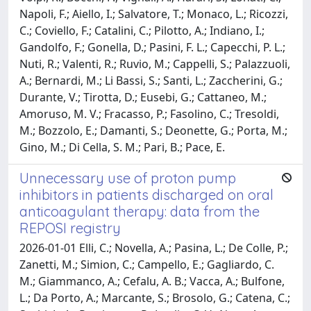
Napoli, F.; Aiello, I.; Salvatore, T.; Monaco, L.; Ricozzi,
C.; Coviello, F.; Catalini, C.; Pilotto, A.; Indiano, I.;
Gandolfo, F.; Gonella, D.; Pasini, F. L.; Capecchi, P. L.;
Nuti, R.; Valenti, R.; Ruvio, M.; Cappelli, S.; Palazzuoli,
A.; Bernardi, M.; Li Bassi, S.; Santi, L.; Zaccherini, G.;
Durante, V.; Tirotta, D.; Eusebi, G.; Cattaneo, M.;
Amoruso, M. V.; Fracasso, P.; Fasolino, C.; Tresoldi,
M.; Bozzolo, E.; Damanti, S.; Deonette, G.; Porta, M.;
Gino, M.; Di Cella, S. M.; Pari, B.; Pace, E.
Unnecessary use of proton pump
inhibitors in patients discharged on oral
anticoagulant therapy: data from the
REPOSI registry
2026-01-01 Elli, C.; Novella, A.; Pasina, L.; De Colle, P.;
Zanetti, M.; Simion, C.; Campello, E.; Gagliardo, C.
M.; Giammanco, A.; Cefalu, A. B.; Vacca, A.; Bulfone,
L.; Da Porto, A.; Marcante, S.; Brosolo, G.; Catena, C.;