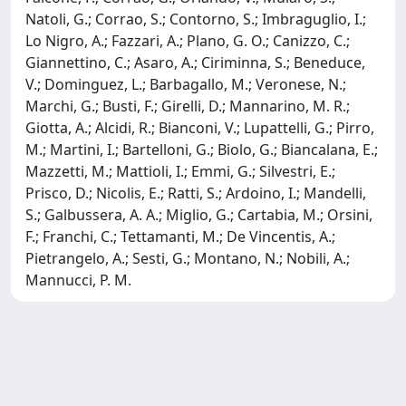
Natoli, G.; Corrao, S.; Contorno, S.; Imbraguglio, I.;
Lo Nigro, A.; Fazzari, A.; Plano, G. O.; Canizzo, C.;
Giannettino, C.; Asaro, A.; Ciriminna, S.; Beneduce,
V.; Dominguez, L.; Barbagallo, M.; Veronese, N.;
Marchi, G.; Busti, F.; Girelli, D.; Mannarino, M. R.;
Giotta, A.; Alcidi, R.; Bianconi, V.; Lupattelli, G.; Pirro,
M.; Martini, I.; Bartelloni, G.; Biolo, G.; Biancalana, E.;
Mazzetti, M.; Mattioli, I.; Emmi, G.; Silvestri, E.;
Prisco, D.; Nicolis, E.; Ratti, S.; Ardoino, I.; Mandelli,
S.; Galbussera, A. A.; Miglio, G.; Cartabia, M.; Orsini,
F.; Franchi, C.; Tettamanti, M.; De Vincentis, A.;
Pietrangelo, A.; Sesti, G.; Montano, N.; Nobili, A.;
Mannucci, P. M.
Powered by
IRIS
-
about IRIS
-