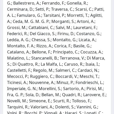
G.; Ballestrero, A.; Ferrando, F.; Gonella, R.;
Cerminara, D.; Setti, P.; Traversa, C.; Scarsi, C.; Patti,
A. L.; Famularo, G.; Tarsitani, P.; Morretti, T.; Aglitti,
A.; Ceda, M. G. M. G. P.; Morganti, S.; Artoni, A.;
Grossi, M.; Cattabiani, C.; Salvi, M.; Lauretani, F.;
Federici, R.; Del Giacco, S.; Firinu, D.; Costanzo, G.;
Ledda, A. G.; Chessa, S.; Montalto, G.; Licata, A.;
Montalto, F. A.; Rizzo, A.; Corica, F.; Basile, G.;
Catalano, A.; Bellone, F.; Principato, C.; Cocuzza, A.;
Malatino, L.; Stancanelli, B.; Terranova, V.; Di Marca,
S.; Di Quattro, R.; La Malfa, L.; Caruso, R.; Isaia, I.;
Castelletti, F.; Regolo, M.; Salmeri, C.; Cardaci, N.;
Mecocci, P.; Ruggiero, C.; Boccardi, V.; Meschi, T.;
Ticinesi, A.; Nouvenne, A.; Minuz, P.; Fondrieschi, L.;
Imperiale, G. N.; Morellini, S.; Sartorio, A.; Pirisi, M.;
Fra, G. P.; Sola, D.; Bellan, M.; Quadri, R.; Larovere, E.;
Novelli, M.; Simeone, E.; Scurti, R.; Tolloso, F.;
Tarquini, R.; Valoriani, A.; Dolenti, S.; Vannini, G.;
Volpi, R.; Bocchi, P.; Vignali, A.; Harari, S.; Lonati, C.;