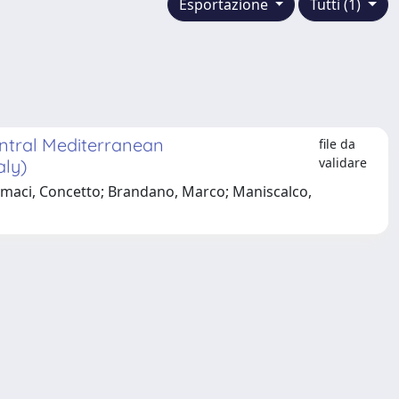
Esportazione
Tutti (1)
entral Mediterranean
file da
validare
aly)
ormaci, Concetto; Brandano, Marco; Maniscalco,