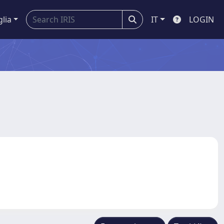
glia
IT
LOGIN