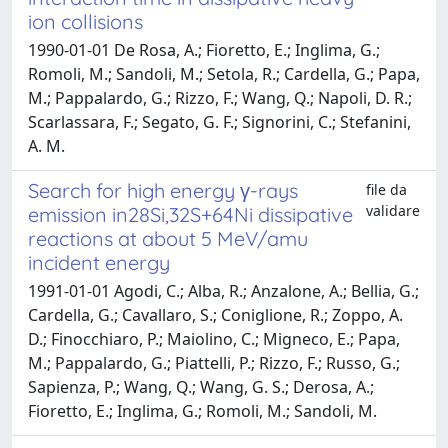
ion collisions
1990-01-01 De Rosa, A.; Fioretto, E.; Inglima, G.;
Romoli, M.; Sandoli, M.; Setola, R.; Cardella, G.; Papa,
M.; Pappalardo, G.; Rizzo, F.; Wang, Q.; Napoli, D. R.;
Scarlassara, F.; Segato, G. F.; Signorini, C.; Stefanini,
A. M.
Search for high energy γ-rays
file da
validare
emission in28Si,32S+64Ni dissipative
reactions at about 5 MeV/amu
incident energy
1991-01-01 Agodi, C.; Alba, R.; Anzalone, A.; Bellia, G.;
Cardella, G.; Cavallaro, S.; Coniglione, R.; Zoppo, A.
D.; Finocchiaro, P.; Maiolino, C.; Migneco, E.; Papa,
M.; Pappalardo, G.; Piattelli, P.; Rizzo, F.; Russo, G.;
Sapienza, P.; Wang, Q.; Wang, G. S.; Derosa, A.;
Fioretto, E.; Inglima, G.; Romoli, M.; Sandoli, M.