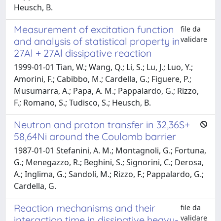
Heusch, B.
Measurement of excitation function
file da
validare
and analysis of statistical property in
27Al + 27Al dissipative reaction
1999-01-01 Tian, W.; Wang, Q.; Li, S.; Lu, J.; Luo, Y.;
Amorini, F.; Cabibbo, M.; Cardella, G.; Figuere, P.;
Musumarra, A.; Papa, A. M.; Pappalardo, G.; Rizzo,
F.; Romano, S.; Tudisco, S.; Heusch, B.
Neutron and proton transfer in 32,36S+
58,64Ni around the Coulomb barrier
1987-01-01 Stefanini, A. M.; Montagnoli, G.; Fortuna,
G.; Menegazzo, R.; Beghini, S.; Signorini, C.; Derosa,
A.; Inglima, G.; Sandoli, M.; Rizzo, F.; Pappalardo, G.;
Cardella, G.
Reaction mechanisms and their
file da
validare
interaction time in dissipative heavy-