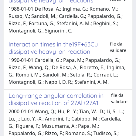
dissipative heavy ion reactions
1988-01-01 De Rosa, A.; Inglima, G.; Romano, M.;
Russo, V.; Sandoli, M.; Cardella, G.; Pappalardo, G.;
Rizzo, F.; Fortuna, G.; Stefanini, A. M.; Beghini, S.;
Montagnoli, G.; Signorini, C.
Interaction times in the19F+63Cu
file da
validare
dissipative heavy ion reaction
1990-01-01 Cardella, G.; Papa, M.; Pappalardo, G.;
Rizzo, F.; Wang, Q.; De Rosa, A.; Fioretto, E.; Inglima,
G.; Romoli, M.; Sandoli, M.; Setola, R.; Corradi, L.;
Montagnoli, G.; Napoli, D. R.; Stefanini, A. M.
Long-range angular correlation in
file da
validare
dissipative reaction of 27Al+27A1
2000-01-01 Wang, Q.; Hu, P. -Y.; Tian, W. -D.; Li, S. -L.;
Lu, J.; Luo, Y. -X.; Amorini, F.; Cabibbo, M.; Cardella,
G.; Figuere, P.; Musumarra, A.; Papa, M.;
Pappalardo, G.; Rizzo, F.; Romano, S.; Tudisco, S.;