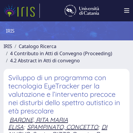
IRIS
IRIS
Catalogo Ricerca
4 Contributo in Atti di Convegno (Proceeding)
4.2 Abstract in Atti di convegno
Sviluppo di un programma con
tecnologia EyeTracker per la
valutazione e l’intervento precoce
nei disturbi dello spettro autistico in
età prescolare
BARONE, RITA MARIA
ELISA
;
SPAMPINATO, CONCETTO
;
DI