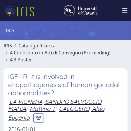
IRIS
IRIS
Catalogo Ricerca
4 Contributo in Atti di Convegno (Proceeding)
4.3 Poster
IGF-1R: it is involved in
etiopathogenesis of human gonadal
abnormalities?
LA VIGNERA, SANDRO SALVUCCIO
MARIA
;
Mattina T
;
CALOGERO, Aldo
Eugenio
2016-01-01