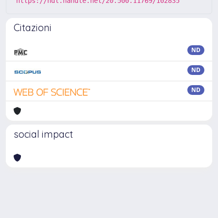
https://hdl.handle.net/20.500.11769/102835
Citazioni
ND
ND
ND
social impact
Powered by
IRIS
-
about IRIS
-