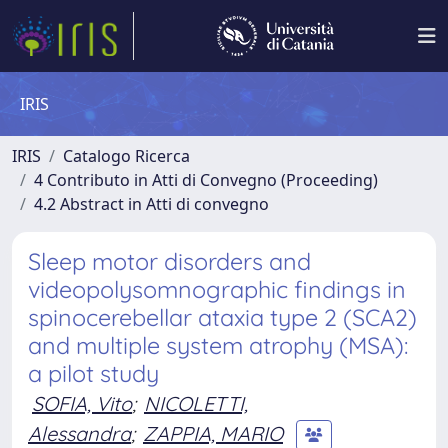
IRIS
IRIS
Catalogo Ricerca
4 Contributo in Atti di Convegno (Proceeding)
4.2 Abstract in Atti di convegno
Sleep motor disorders and
videopolysomnographic findings in
spinocerebellar ataxia type 2 (SCA2)
and multiple system atrophy (MSA):
a pilot study
SOFIA, Vito
;
NICOLETTI,
Alessandra
;
ZAPPIA, MARIO