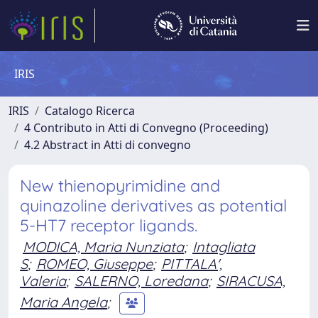
IRIS
IRIS
Catalogo Ricerca
4 Contributo in Atti di Convegno (Proceeding)
4.2 Abstract in Atti di convegno
New thienopyrimidine and
quinazoline derivatives as potential
5-HT7 receptor ligands.
MODICA, Maria Nunziata
;
Intagliata
S
;
ROMEO, Giuseppe
;
PITTALA',
Valeria
;
SALERNO, Loredana
;
SIRACUSA,
Maria Angela
;