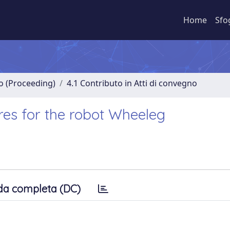
Home
Sfo
no (Proceeding)
4.1 Contributo in Atti di convegno
ures for the robot Wheeleg
da completa (DC)