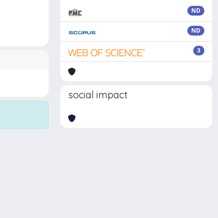
ND
ND
3
social impact