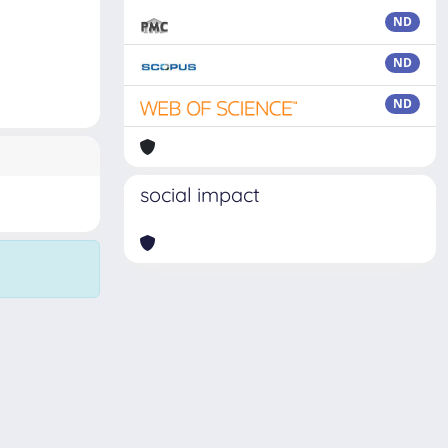
ND
ND
ND
social impact