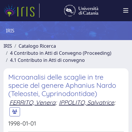
IRIS
IRIS
Catalogo Ricerca
4 Contributo in Atti di Convegno (Proceeding)
4.1 Contributo in Atti di convegno
Microanalisi delle scaglie in tre
specie del genere Aphanius Nardo
(Teleostei, Cyprinodontidae)
FERRITO, Venera
;
IPPOLITO, Salvatrice
;
1998-01-01