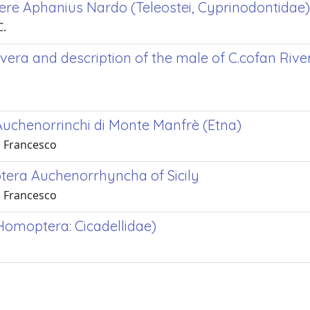
genere Aphanius Nardo (Teleostei, Cyprinodontidae)
C.
era and description of the male of C.cofan R
 Auchenorrinchi di Monte Manfrè (Etna)
, Francesco
era Auchenorrhyncha of Sicily
, Francesco
 (Homoptera: Cicadellidae)