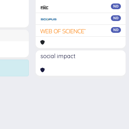
ND
ND
ND
social impact