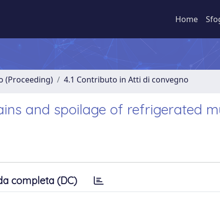
Home
Sfo
no (Proceeding)
4.1 Contributo in Atti di convegno
ins and spoilage of refrigerated m
da completa (DC)