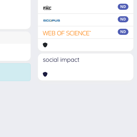
ND
ND
ND
social impact