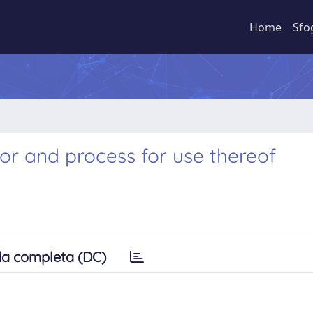
Home
Sfo
r and process for use thereof
a completa (DC)