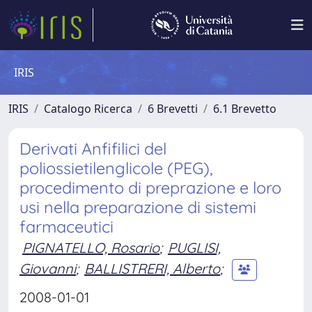
IRIS
IRIS
Catalogo Ricerca
6 Brevetti
6.1 Brevetto
Derivati Anfifilici del
poliossietilenglicole (PEG),
procedimento di preprazione e loro
usi nella preparazione di sistemi
farmaceutici
PIGNATELLO, Rosario
;
PUGLISI,
Giovanni
;
BALLISTRERI, Alberto
;
2008-01-01