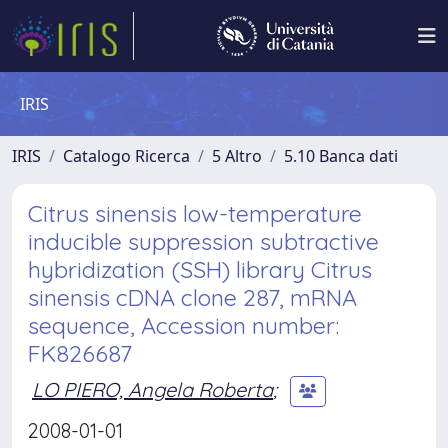
IRIS
IRIS
Catalogo Ricerca
5 Altro
5.10 Banca dati
Citrus sinensis low-temperature
inducible suppression subtractive
hybridization (SSH) library Citrus
sinensis cDNA clone 287, mRNA
sequence, Accession number:
FK826687
LO PIERO, Angela Roberta
;
2008-01-01