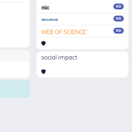
ND
ND
ND
social impact