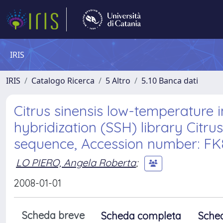
IRIS
IRIS
Catalogo Ricerca
5 Altro
5.10 Banca dati
Citrus sinensis low-temperature 
hybridization (SSH) library Citr
sequence, Accession number: F
LO PIERO, Angela Roberta
;
2008-01-01
Scheda breve
Scheda completa
Sche