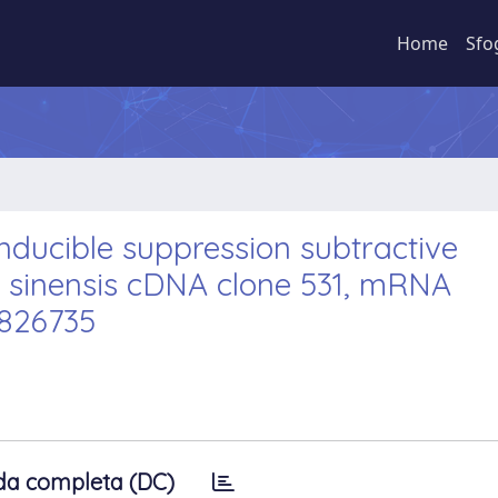
Home
Sfo
inducible suppression subtractive
us sinensis cDNA clone 531, mRNA
K826735
da completa (DC)