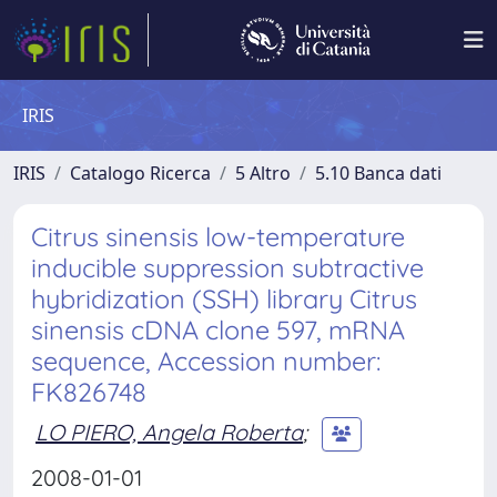
IRIS
IRIS
Catalogo Ricerca
5 Altro
5.10 Banca dati
Citrus sinensis low-temperature
inducible suppression subtractive
hybridization (SSH) library Citrus
sinensis cDNA clone 597, mRNA
sequence, Accession number:
FK826748
LO PIERO, Angela Roberta
;
2008-01-01