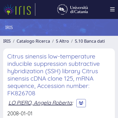
IRIS
IRIS
Catalogo Ricerca
5 Altro
5.10 Banca dati
Citrus sinensis low-temperature
inducible suppression subtractive
hybridization (SSH) library Citrus
sinensis cDNA clone 125, mRNA
sequence, Accession number:
FK826708
LO PIERO, Angela Roberta
;
2008-01-01