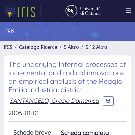
IRIS
IRIS
Catalogo Ricerca
5 Altro
5.12 Altro
The underlying internal processes of
incremental and radical innovations:
an empirical analysis of the Reggio
Emilia industrial district
SANTANGELO, Grazia Domenica
2005-01-01
Scheda breve
Scheda completa