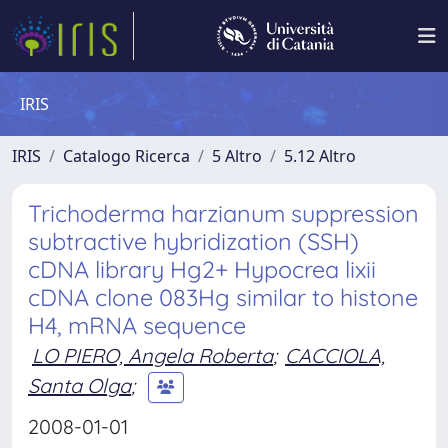
IRIS
IRIS
Catalogo Ricerca
5 Altro
5.12 Altro
Trichoderma harzianum suppression
subtractive hybridization (SSH)
cDNA library Hg2+ Hypocrea lixii
cDNA clone 083Hg similar to histone
H4, mRNA sequence
LO PIERO, Angela Roberta
;
CACCIOLA,
Santa Olga
;
2008-01-01