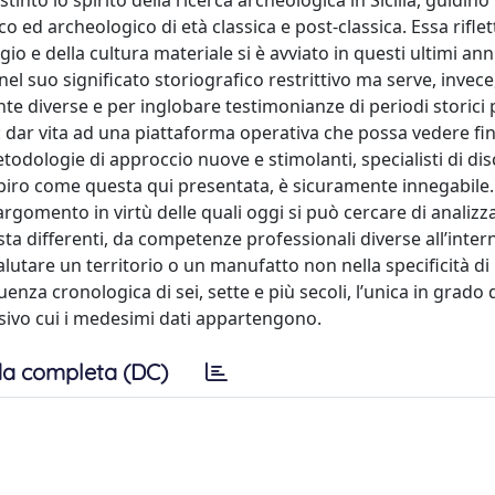
to lo spirito della ricerca archeologica in Sicilia, guidino
 ed archeologico di età classica e post-classica. Essa riflet
 e della cultura materiale si è avviato in questi ultimi anni
el suo significato storiografico restrittivo ma serve, invece
 diverse e per inglobare testimonianze di periodi storici p
: dar vita ad una piattaforma operativa che possa vedere f
ologie di approccio nuove e stimolanti, specialisti di dis
espiro come questa qui presentata, è sicuramente innegabile
rgomento in virtù delle quali oggi si può cercare di analizz
sta differenti, da competenze professionali diverse all’inter
lutare un territorio o un manufatto non nella specificità d
enza cronologica di sei, sette e più secoli, l’unica in grado d
sivo cui i medesimi dati appartengono.
a completa (DC)