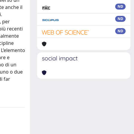
 verso un
te anche il
ND
.
ND
, per
iù recenti
ND
inalmente
cipline
. L’elemento
are e
social impact
no di un
i uno o due
i far