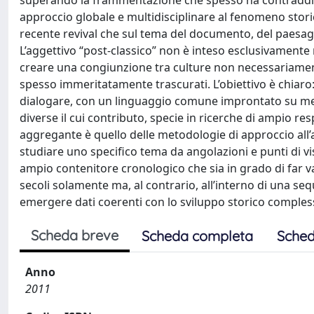
superando la frammentazione che spesso ha contraddistin
approccio globale e multidisciplinare al fenomeno storico
recente revival che sul tema del documento, del paesaggio
L’aggettivo “post-classico” non è inteso esclusivamente n
creare una congiunzione tra culture non necessariamente
spesso immeritatamente trascurati. L’obiettivo è chiaro
dialogare, con un linguaggio comune improntato su metod
diverse il cui contributo, specie in ricerche di ampio r
aggregante è quello delle metodologie di approccio all’a
studiare uno specifico tema da angolazioni e punti di vi
ampio contenitore cronologico che sia in grado di far va
secoli solamente ma, al contrario, all’interno di una sequ
emergere dati coerenti con lo sviluppo storico comples
Scheda breve
Scheda completa
Sched
Anno
2011