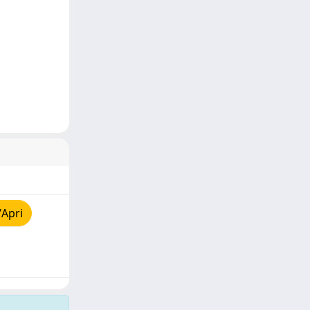
/Apri