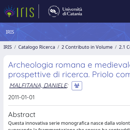
IRIS
IRIS
Catalogo Ricerca
2 Contributo in Volume
2.1 C
Archeologia romana e medievale in
prospettive di ricerca. Priolo c
MALFITANA, DANIELE
;
2011-01-01
Abstract
Questa innovativa serie monografica nasce dalla volontà 