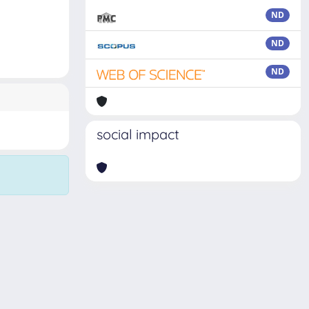
ND
ND
ND
social impact