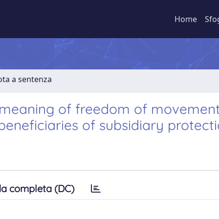
Home
Sfo
ota a sentenza
he meaning of freedom of movement
beneficiaries of subsidiary protect
a completa (DC)