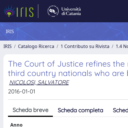
IRIS
IRIS
Catalogo Ricerca
1 Contributo su Rivista
1.4 N
The Court of Justice refines t
third country nationals who are 
NICOLOSI, SALVATORE
2016-01-01
Scheda breve
Scheda completa
Sched
Anno