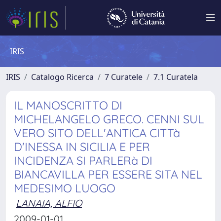
IRIS
IRIS
Catalogo Ricerca
7 Curatele
7.1 Curatela
IL MANOSCRITTO DI
MICHELANGELO GRECO. CENNI SUL
VERO SITO DELL'ANTICA CITTà
D'INESSA IN SICILIA E PER
INCIDENZA SI PARLERà DI
BIANCAVILLA PER ESSERE SITA NEL
MEDESIMO LUOGO
LANAIA, ALFIO
2009-01-01