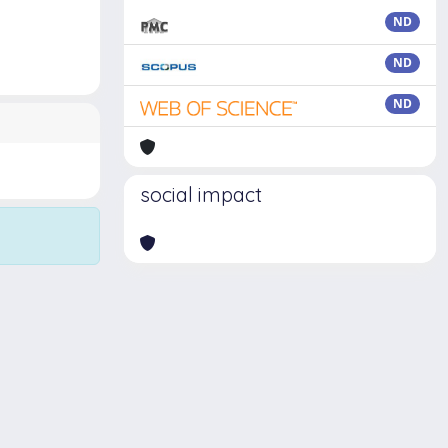
ND
ND
ND
social impact