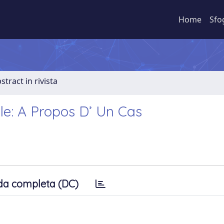
Home
Sfo
stract in rivista
ale: A Propos D’ Un Cas
da completa (DC)