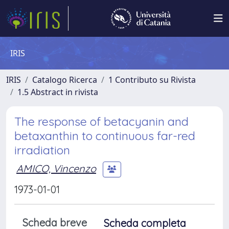
IRIS
IRIS
Catalogo Ricerca
1 Contributo su Rivista
1.5 Abstract in rivista
The response of betacyanin and
betaxanthin to continuous far-red
irradiation
AMICO, Vincenzo
1973-01-01
Scheda breve
Scheda completa