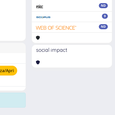
ND
9
ND
social impact
za/Apri