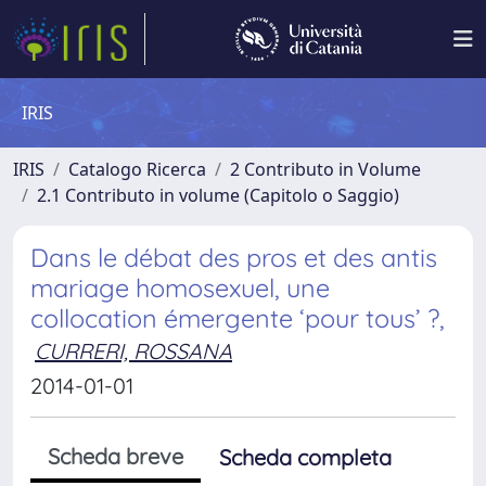
IRIS
IRIS
Catalogo Ricerca
2 Contributo in Volume
2.1 Contributo in volume (Capitolo o Saggio)
Dans le débat des pros et des antis
mariage homosexuel, une
collocation émergente ‘pour tous’ ?,
CURRERI, ROSSANA
2014-01-01
Scheda breve
Scheda completa