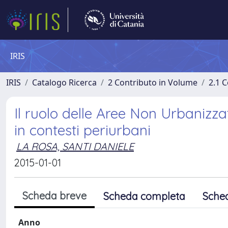
IRIS
IRIS
Catalogo Ricerca
2 Contributo in Volume
2.1 C
Il ruolo delle Aree Non Urbanizzat
in contesti periurbani
LA ROSA, SANTI DANIELE
2015-01-01
Scheda breve
Scheda completa
Sche
Anno