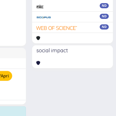
ND
ND
ND
social impact
/Apri