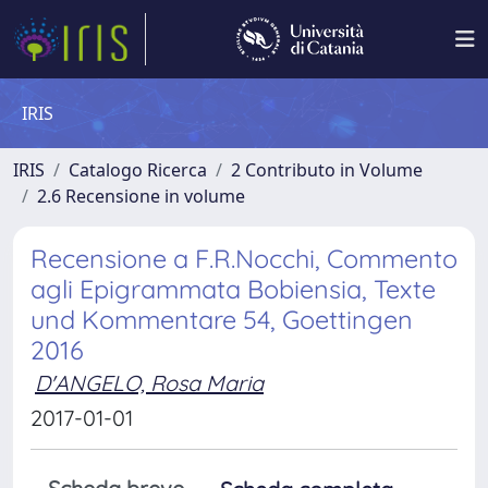
IRIS
IRIS
Catalogo Ricerca
2 Contributo in Volume
2.6 Recensione in volume
Recensione a F.R.Nocchi, Commento
agli Epigrammata Bobiensia, Texte
und Kommentare 54, Goettingen
2016
D'ANGELO, Rosa Maria
2017-01-01