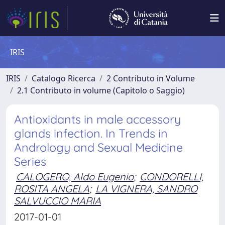
IRIS
IRIS
Catalogo Ricerca
2 Contributo in Volume
2.1 Contributo in volume (Capitolo o Saggio)
Antioxidants in male accessory
glands infection. In Trends in
Andrology and Sexual Medicine
Series
CALOGERO, Aldo Eugenio
;
CONDORELLI,
ROSITA ANGELA
;
LA VIGNERA, SANDRO
SALVUCCIO MARIA
2017-01-01